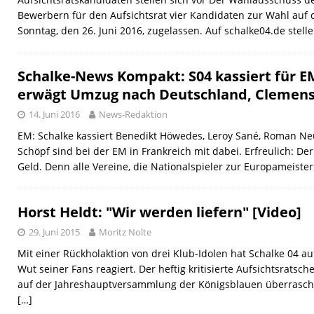
Bewerbern für den Aufsichtsrat vier Kandidaten zur Wahl au
Sonntag, den 26. Juni 2016, zugelassen. Auf schalke04.de stell
Schalke-News Kompakt: S04 kassiert für 
erwägt Umzug nach Deutschland, Clemens 
14. Juni 2016
News-Redaktion
EM: Schalke kassiert Benedikt Höwedes, Leroy Sané, Roman N
Schöpf sind bei der EM in Frankreich mit dabei. Erfreulich: Der
Geld. Denn alle Vereine, die Nationalspieler zur Europameister
Horst Heldt: "Wir werden liefern" [Video]
29. Juni 2015
Moritz Nolte
Mit einer Rückholaktion von drei Klub-Idolen hat Schalke 04 au
Wut seiner Fans reagiert. Der heftig kritisierte Aufsichtsratsc
auf der Jahreshauptversammlung der Königsblauen überrasche
[…]