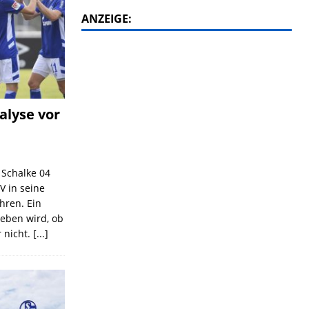
ANZEIGE:
alyse vor
C Schalke 04
V in seine
ahren. Ein
geben wird, ob
 nicht.
[...]