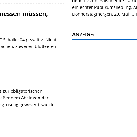
definitiv zum Saisonende. Daru
ein echter Publikumsliebling. 
 messen müssen,
Donnerstagmorgen, 20. Mai
[...
ANZEIGE:
C Schalke 04 gewaltig. Nicht
wachen, zuweilen blutleeren
 zur obligatorischen
ließendem Absingen der
e gruselig gewesen) wurde