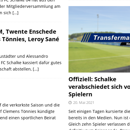
f der Mitgliederversammlung am
en sich
[…]
EM, Twente Enschede
Tönnies, Leroy Sané
eustädter und Alessandro
 FC Schalke kassiert dafür gutes
schaft abstellen,
[…]
Offiziell: Schalke
verabschiedet sich v
Spielern
20. Mai 2021
f die verkorkste Saison und die
hef Clemens Tönnies kündigte
Seit einigen Tagen kursierte di
nd einen sportlichen Beirat
bereits in den Medien. Nun ist es
Gleich zehn Spieler verlassen 