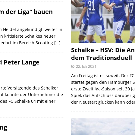
um der Liga“ bauen
 Heidel angekündigt, weiter in
 kritisierte Schalkes neuer
edarf im Bereich Scouting
[…]
Schalke – HSV: Die An
dem Traditionsduell
d Peter Lange
22. Juli 2021
Am Freitag ist es soweit: Der F
startet gegen den Hamburger S
erte Vorsitzende des Schalker
erste Zweitliga-Saison seit 30 J
eut konnte der Unternehmer die
Spiel, das Aufschluss darüber 
des FC Schalke 04 mit einer
der Neustart glücken kann oder
ung