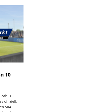
on 10
e Zahl 10
 offiziell.
den S04