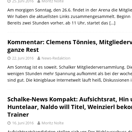
25. Juni 2016
Moritz Nolte
Am morgigen Sonntag, den 26.6. findet in der Arena die Mitgl
Wir haben die aktuellsten Links zusammengesammelt. Beginn 
Bereits zwei Stunden vorher, ab 11 Uhr, startet das
[…]
Kommentar: Clemens Tönnies, Mitglieder
ganze Rest
22. Juni 2016
News-Redaktion
Am Sonntag ist es soweit. Schalker Mitgliederversammlung. Die
wenigen Stunden mehr Spannung aufkommt als bei der woche
sind gut. Die königblaue Internetwelt läuft heiß, Diskussionen 
Schalke-News Kompakt: Aufsichtsrat, Hin
Huntelaar, Naldo will Titel, Weinzierl be
Trainer
16. Juni 2016
Moritz Nolte
Aufsichtsratskandidaten stellen sich vor Der Wahlausschuss d