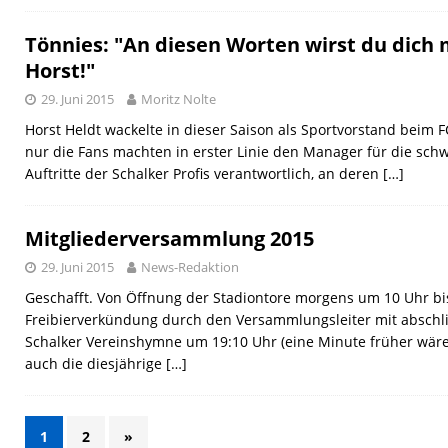
Tönnies: "An diesen Worten wirst du dich
Horst!"
29. Juni 2015
Moritz Nolte
Horst Heldt wackelte in dieser Saison als Sportvorstand beim F
nur die Fans machten in erster Linie den Manager für die sch
Auftritte der Schalker Profis verantwortlich, an deren
[…]
Mitgliederversammlung 2015
29. Juni 2015
News-Redaktion
Geschafft. Von Öffnung der Stadiontore morgens um 10 Uhr bis
Freibierverkündung durch den Versammlungsleiter mit absch
Schalker Vereinshymne um 19:10 Uhr (eine Minute früher wär
auch die diesjährige
[…]
1
2
»