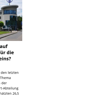
 auf
für die
eins?
 den letzten
s Thema
n der
rt-Abteilung
hätzten 26,5