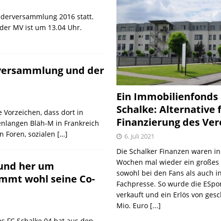
iederversammlung 2016 statt.
der MV ist um 13.04 Uhr.
versammlung und der
Ein Immobilienfonds
Schalke: Alternative 
 Vorzeichen, dass dort in
Finanzierung des Ver
nlangen Bläh-M in Frankreich
in Foren, sozialen
[…]
6. Juli 2021
Die Schalker Finanzen waren in
Wochen mal wieder ein große
 und her um
sowohl bei den Fans als auch i
kommt wohl seine Co-
Fachpresse. So wurde die ESpo
verkauft und ein Erlös von gesc
Mio. Euro
[...]
es FC Schalke 04 hat aus den