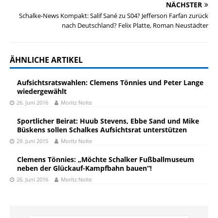
NÄCHSTER
Schalke-News Kompakt: Salif Sané zu S04? Jefferson Farfan zurück
nach Deutschland? Felix Platte, Roman Neustädter
ÄHNLICHE ARTIKEL
Aufsichtsratswahlen: Clemens Tönnies und Peter Lange
wiedergewählt
26. Juni 2016
Moritz Nolte
Sportlicher Beirat: Huub Stevens, Ebbe Sand und Mike
Büskens sollen Schalkes Aufsichtsrat unterstützen
29. Juni 2015
Moritz Nolte
Clemens Tönnies: „Möchte Schalker Fußballmuseum
neben der Glückauf-Kampfbahn bauen“!
26. Juni 2016
Moritz Nolte