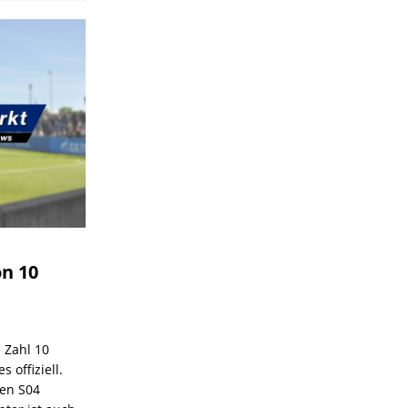
on 10
e Zahl 10
 offiziell.
den S04