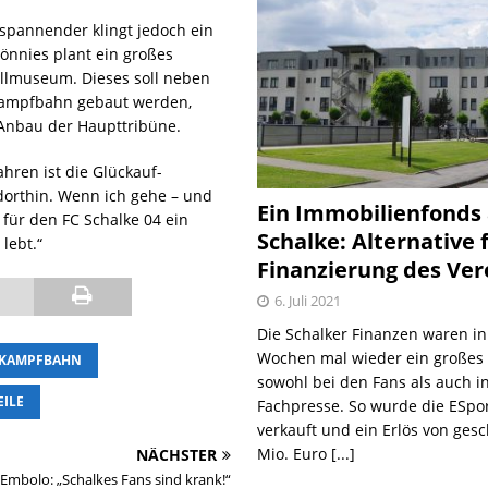
 spannender klingt jedoch ein
Tönnies plant ein großes
llmuseum. Dieses soll neben
Kampfbahn gebaut werden,
 Anbau der Haupttribüne.
ahren ist die Glückauf-
dorthin. Wenn ich gehe – und
Ein Immobilienfonds
für den FC Schalke 04 ein
Schalke: Alternative 
lebt.“
Finanzierung des Ver
6. Juli 2021
Die Schalker Finanzen waren in
Wochen mal wieder ein große
-KAMPFBAHN
sowohl bei den Fans als auch i
EILE
Fachpresse. So wurde die ESpo
verkauft und ein Erlös von gesc
Mio. Euro
[...]
NÄCHSTER
 Embolo: „Schalkes Fans sind krank!“