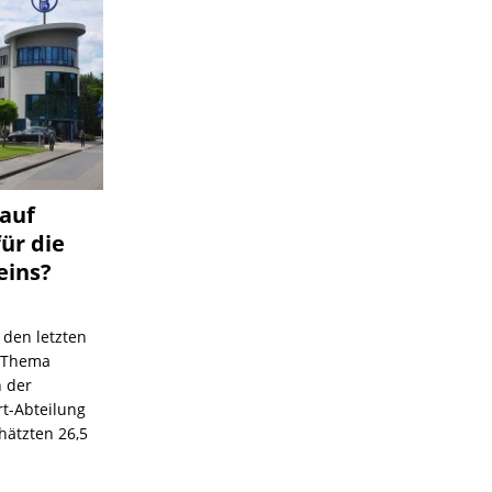
 auf
für die
eins?
 den letzten
s Thema
n der
rt-Abteilung
hätzten 26,5