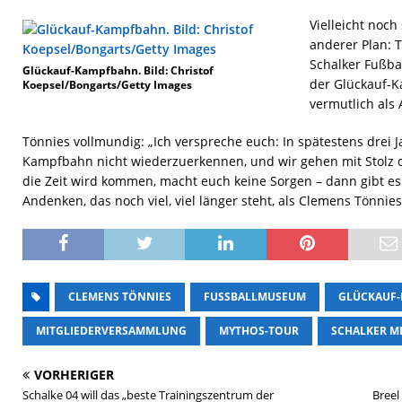
Vielleicht noch
anderer Plan: 
Schalker Fußba
Glückauf-Kampfbahn. Bild: Christof
der Glückauf-
Koepsel/Bongarts/Getty Images
vermutlich als
Tönnies vollmundig: „Ich verspreche euch: In spätestens drei J
Kampfbahn nicht wiederzuerkennen, und wir gehen mit Stolz 
die Zeit wird kommen, macht euch keine Sorgen – dann gibt es 
Andenken, das noch viel, viel länger steht, als Clemens Tönnies 
CLEMENS TÖNNIES
FUSSBALLMUSEUM
GLÜCKAUF
MITGLIEDERVERSAMMLUNG
MYTHOS-TOUR
SCHALKER M
VORHERIGER
Schalke 04 will das „beste Trainingszentrum der
Breel