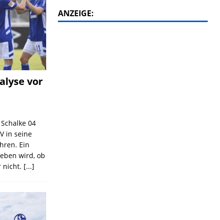
ANZEIGE:
alyse vor
C Schalke 04
V in seine
ahren. Ein
geben wird, ob
 nicht.
[...]