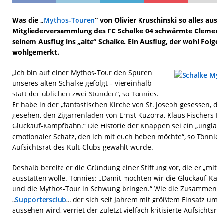
Was die „
Mythos-Touren
“ von Olivier Kruschinski so alles a
Mitgliederversammlung des FC Schalke 04 schwärmte Clemen
seinem Ausflug ins „alte“ Schalke. Ein Ausflug, der wohl Folg
wohlgemerkt.
„Ich bin auf einer Mythos-Tour den Spuren
unseres alten Schalke gefolgt – viereinhalb
statt der üblichen zwei Stunden“, so Tönnies.
Er habe in der „fantastischen Kirche von St. Joseph gesessen, 
gesehen, den Zigarrenladen von Ernst Kuzorra, Klaus Fischers 
Glückauf-Kampfbahn.“ Die Historie der Knappen sei ein „ungl
emotionaler Schatz, den ich mit euch heben möchte“, so Tönnie
Aufsichtsrat des Kult-Clubs gewählt wurde.
Deshalb bereite er die Gründung einer Stiftung vor, die er „m
ausstatten wolle. Tönnies: „Damit möchten wir die Glückauf-K
und die Mythos-Tour in Schwung bringen.“ Wie die Zusammena
„
Supportersclub
„, der sich seit Jahrem mit größtem Einsatz u
aussehen wird, verriet der zuletzt vielfach kritisierte Aufsichts