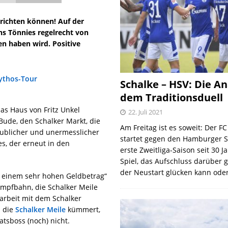
usrichten können! Auf der
s Tönnies regelrecht von
en haben wird. Positive
Schalke – HSV: Die An
dem Traditionsduell
das Haus von Fritz Unkel
22. Juli 2021
Bude, den Schalker Markt, die
Am Freitag ist es soweit: Der F
aublicher und unermesslicher
startet gegen den Hamburger S
s, der erneut in den
erste Zweitliga-Saison seit 30 J
Spiel, das Aufschluss darüber 
der Neustart glücken kann oder
it einem sehr hohen Geldbetrag“
ampfbahn, die Schalker Meile
rbeit mit dem Schalker
m die
Schalker Meile
kümmert,
ratsboss (noch) nicht.