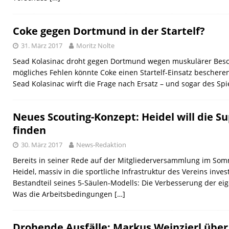
Coke gegen Dortmund in der Startelf?
31. März 2017
Moritz Nolte
Sead Kolasinac droht gegen Dortmund wegen muskulärer Besc
mögliches Fehlen könnte Coke einen Startelf-Einsatz beschere
Sead Kolasinac wirft die Frage nach Ersatz – und sogar des Sp
Neues Scouting-Konzept: Heidel will die S
finden
30. März 2017
News-Redaktion
Bereits in seiner Rede auf der Mitgliederversammlung im Som
Heidel, massiv in die sportliche Infrastruktur des Vereins inves
Bestandteil seines 5-Säulen-Modells: Die Verbesserung der ei
Was die Arbeitsbedingungen
[…]
Drohende Ausfälle: Markus Weinzierl über