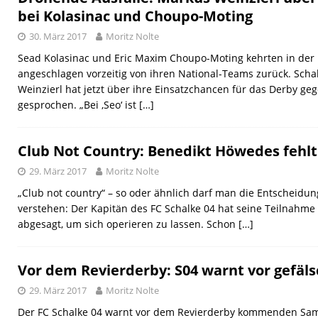
bei Kolasinac und Choupo-Moting
30. März 2017
Moritz Nolte
Sead Kolasinac und Eric Maxim Choupo-Moting kehrten in der
angeschlagen vorzeitig von ihren National-Teams zurück. Scha
Weinzierl hat jetzt über ihre Einsatzchancen für das Derby g
gesprochen. „Bei ‚Seo‘ ist
[…]
Club Not Country: Benedikt Höwedes fehl
29. März 2017
Moritz Nolte
„Club not country“ – so oder ähnlich darf man die Entscheid
verstehen: Der Kapitän des FC Schalke 04 hat seine Teilnahm
abgesagt, um sich operieren zu lassen. Schon
[…]
Vor dem Revierderby: S04 warnt vor gefäls
29. März 2017
Moritz Nolte
Der FC Schalke 04 warnt vor dem Revierderby kommenden Samst