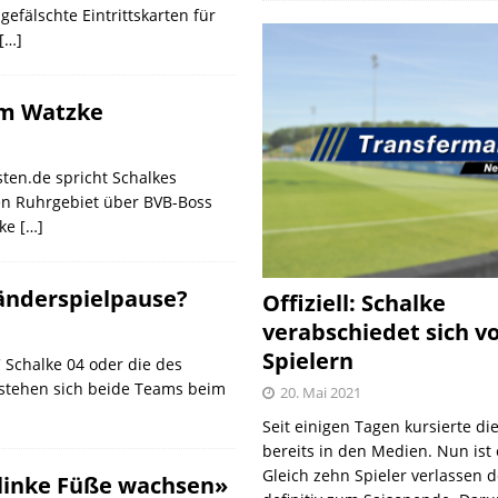
gefälschte Eintrittskarten für
[…]
him Watzke
sten.de spricht Schalkes
en Ruhrgebiet über BVB-Boss
lke
[…]
änderspielpause?
Offiziell: Schalke
verabschiedet sich v
Spielern
 Schalke 04 oder die des
tehen sich beide Teams beim
20. Mai 2021
Seit einigen Tagen kursierte di
bereits in den Medien. Nun ist es
Gleich zehn Spieler verlassen 
 linke Füße wachsen»