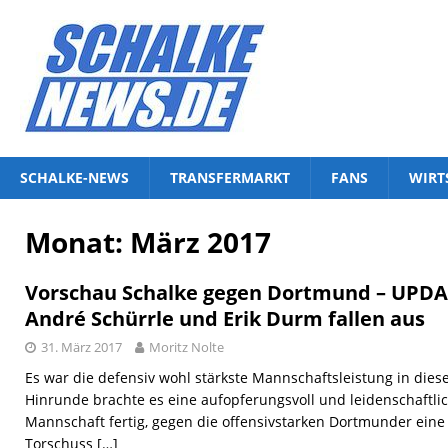
SCHALKE-NEWS
TRANSFERMARKT
FANS
WIRT
Monat:
März 2017
Vorschau Schalke gegen Dortmund – UPDA
André Schürrle und Erik Durm fallen aus
31. März 2017
Moritz Nolte
Es war die defensiv wohl stärkste Mannschaftsleistung in diese
Hinrunde brachte es eine aufopferungsvoll und leidenschaftl
Mannschaft fertig, gegen die offensivstarken Dortmunder eine 
Torschuss
[…]