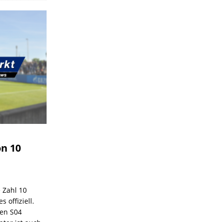
on 10
e Zahl 10
 offiziell.
den S04