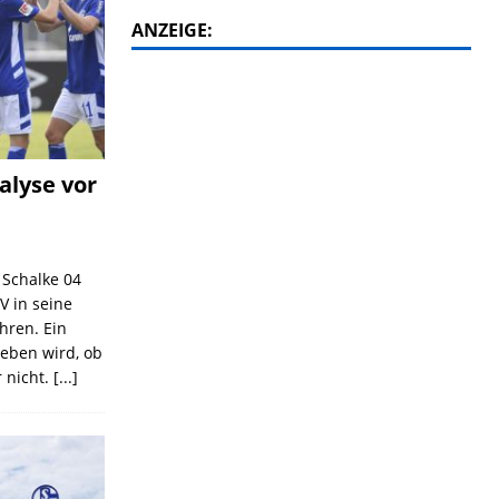
ANZEIGE:
alyse vor
C Schalke 04
V in seine
ahren. Ein
geben wird, ob
 nicht.
[...]