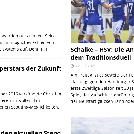
hwerden auszufallen. Sein
n. Ein mögliches Fehlen von
Schalke – HSV: Die An
ielsystems auf. Denn
[…]
dem Traditionsduell
22. Juli 2021
uperstars der Zukunft
Am Freitag ist es soweit: Der F
startet gegen den Hamburger S
erste Zweitliga-Saison seit 30 J
mer 2016 verkündete Christian
Spiel, das Aufschluss darüber 
tieren zu wollen. Ein
der Neustart glücken kann oder
genen Scouting-Möglichkeiten.
 den aktuellen Stand