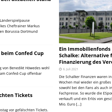
 Länderspielpause
lkes Cheftrainer Markus
egen Borussia Dortmund
Ein Immobilienfonds
t beim Confed Cup
Schalke: Alternative 
Finanzierung des Ver
ung von Benedikt Höwedes wohl
6. Juli 2021
e am Confed-Cup offenbar
Die Schalker Finanzen waren in
Wochen mal wieder ein große
sowohl bei den Fans als auch i
Fachpresse. So wurde die ESpo
chten Tickets
verkauft und ein Erlös von gesc
Mio. Euro
[...]
ag vor gefälschten Tickets.