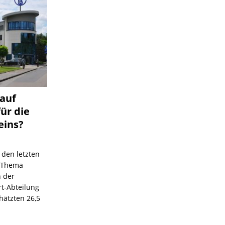
 auf
für die
eins?
 den letzten
s Thema
n der
rt-Abteilung
hätzten 26,5