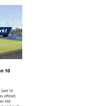
on 10
e Zahl 10
 offiziell.
den S04