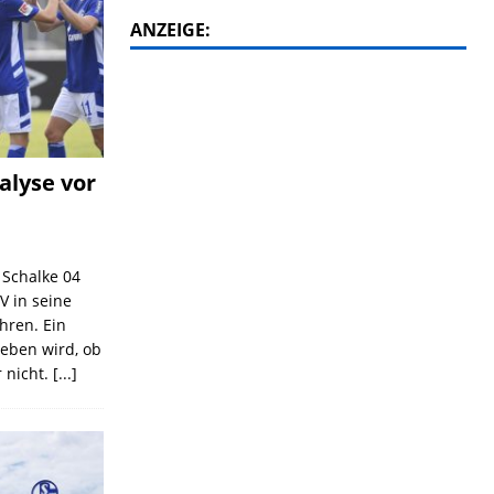
ANZEIGE:
alyse vor
C Schalke 04
V in seine
ahren. Ein
geben wird, ob
 nicht.
[...]