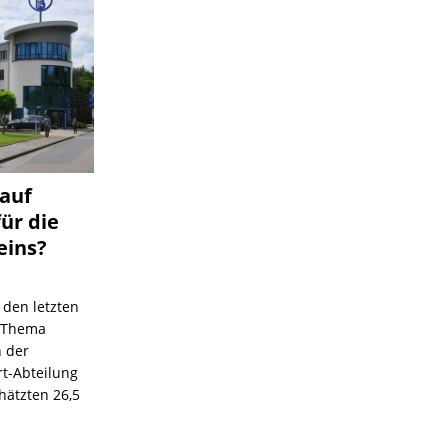
 auf
für die
eins?
 den letzten
s Thema
n der
rt-Abteilung
hätzten 26,5