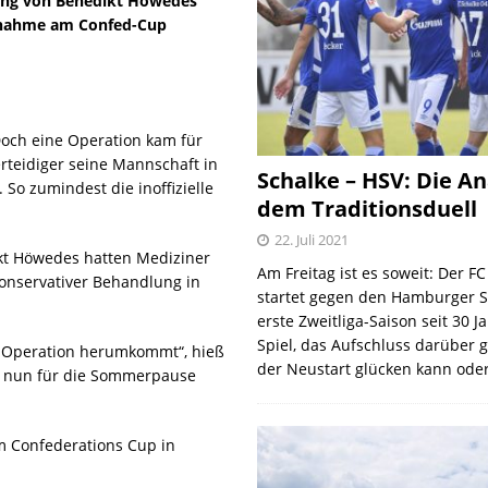
dung von Benedikt Höwedes
ilnahme am Confed-Cup
Doch eine Operation kam für
rteidiger seine Mannschaft in
Schalke – HSV: Die An
 So zumindest die inoffizielle
dem Traditionsduell
22. Juli 2021
ikt Höwedes hatten Mediziner
Am Freitag ist es soweit: Der F
konservativer Behandlung in
startet gegen den Hamburger S
erste Zweitliga-Saison seit 30 J
Spiel, das Aufschluss darüber 
en-Operation herumkommt“, hieß
der Neustart glücken kann oder
sei nun für die Sommerpause
m Confederations Cup in