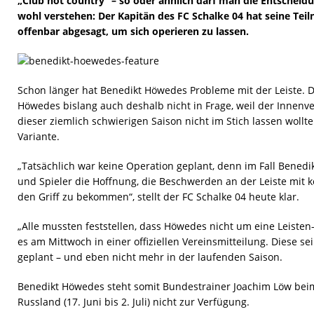
„Club not country“ – so oder ähnlich darf man die Entschei
wohl verstehen: Der Kapitän des FC Schalke 04 hat seine Te
offenbar abgesagt, um sich operieren zu lassen.
Schon länger hat Benedikt Höwedes Probleme mit der Leiste. 
Höwedes bislang auch deshalb nicht in Frage, weil der Innenve
dieser ziemlich schwierigen Saison nicht im Stich lassen wollte.
Variante.
„Tatsächlich war keine Operation geplant, denn im Fall Bened
und Spieler die Hoffnung, die Beschwerden an der Leiste mit 
den Griff zu bekommen“, stellt der FC Schalke 04 heute klar.
„Alle mussten feststellen, dass Höwedes nicht um eine Leist
es am Mittwoch in einer offiziellen Vereinsmitteilung. Diese 
geplant – und eben nicht mehr in der laufenden Saison.
Benedikt Höwedes steht somit Bundestrainer Joachim Löw bei
Russland (17. Juni bis 2. Juli) nicht zur Verfügung.