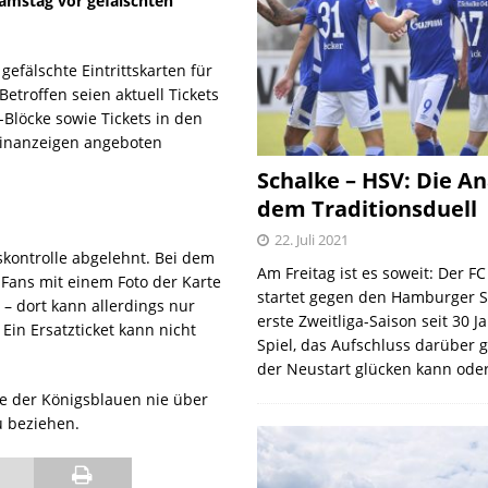
amstag vor gefälschten
 gefälschte Eintrittskarten für
etroffen seien aktuell Tickets
-Blöcke sowie Tickets in den
einanzeigen angeboten
Schalke – HSV: Die An
dem Traditionsduell
22. Juli 2021
skontrolle abgelehnt. Bei dem
Am Freitag ist es soweit: Der F
 Fans mit einem Foto der Karte
startet gegen den Hamburger S
 dort kann allerdings nur
erste Zweitliga-Saison seit 30 J
 Ein Ersatzticket kann nicht
Spiel, das Aufschluss darüber 
der Neustart glücken kann oder
ele der Königsblauen nie über
u beziehen.