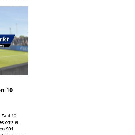
on 10
e Zahl 10
 offiziell.
den S04