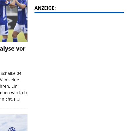
ANZEIGE:
alyse vor
C Schalke 04
V in seine
ahren. Ein
geben wird, ob
 nicht.
[...]