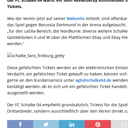
Der FC Schalke 04 warnt vor dem Revierderby kommenden S
Tickets.
Wie der Verein jetzt auf seiner
Webseite
mitteilt, sind offenbar
das Spiel gegen Borussia Dortmund in der Arena aufgetaucht. B
„für den LaOla-Bereich, die Nordkurve, diverse weitere Schalke
Gästeblöcken V und W über die Plattformen Ebay und Ebay Kl
werden.“
Diese gefälschten Tickets werden an der elektronischen Einlas
Verdacht, ein gefälschtes Ticket gekauft zu haben, können sich
gerne an den Kundenservice unter
agb@schalke04.de
wenden –
bestätigt werden, ob es sich um ein gefälschtes Ticket handelt.
ausgestellt werden.
Der FC Schalke 04 empfiehlt grundsätzlich, Tickets für die Spi
Drittanbieter, sondern ausschließlich über den Verein direkt z