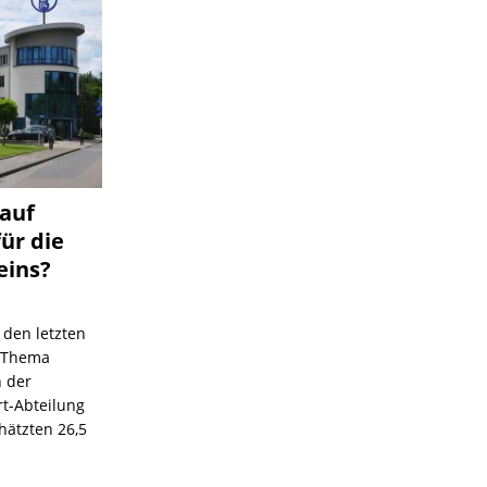
 auf
für die
eins?
 den letzten
s Thema
n der
rt-Abteilung
hätzten 26,5