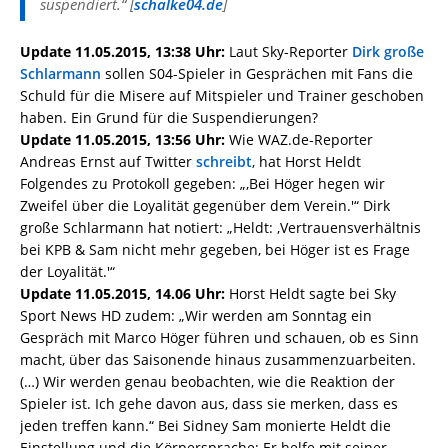
suspendiert.“ [
schalke04.de
]
Update 11.05.2015, 13:38 Uhr:
Laut Sky-Reporter
Dirk große
Schlarmann
sollen S04-Spieler in Gesprächen mit Fans die
Schuld für die Misere auf Mitspieler und Trainer geschoben
haben. Ein Grund für die Suspendierungen?
Update 11.05.2015, 13:56 Uhr:
Wie WAZ.de-Reporter
Andreas Ernst auf Twitter
schreibt
, hat Horst Heldt
Folgendes zu Protokoll gegeben: „‚Bei Höger hegen wir
Zweifel über die Loyalität gegenüber dem Verein.'“ Dirk
große Schlarmann hat notiert: „Heldt: ‚Vertrauensverhältnis
bei KPB & Sam nicht mehr gegeben, bei Höger ist es Frage
der Loyalität.'“
Update 11.05.2015, 14.06 Uhr:
Horst Heldt sagte bei Sky
Sport News HD zudem: „Wir werden am Sonntag ein
Gespräch mit Marco Höger führen und schauen, ob es Sinn
macht, über das Saisonende hinaus zusammenzuarbeiten.
(…) Wir werden genau beobachten, wie die Reaktion der
Spieler ist. Ich gehe davon aus, dass sie merken, dass es
jeden treffen kann.“ Bei Sidney Sam monierte Heldt die
Einstellung und die Körpersprache: Er helfe mit seiner