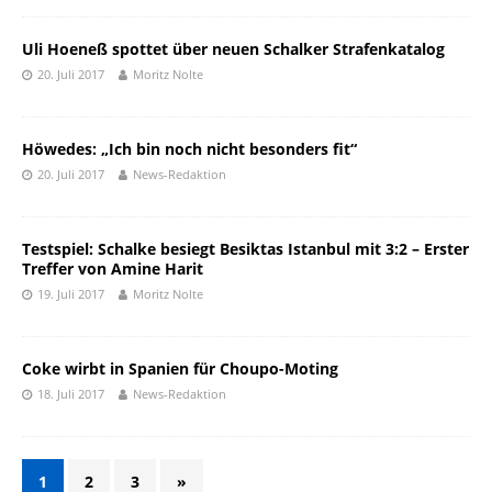
Uli Hoeneß spottet über neuen Schalker Strafenkatalog
20. Juli 2017
Moritz Nolte
Höwedes: „Ich bin noch nicht besonders fit“
20. Juli 2017
News-Redaktion
Testspiel: Schalke besiegt Besiktas Istanbul mit 3:2 – Erster
Treffer von Amine Harit
19. Juli 2017
Moritz Nolte
Coke wirbt in Spanien für Choupo-Moting
18. Juli 2017
News-Redaktion
1
2
3
»