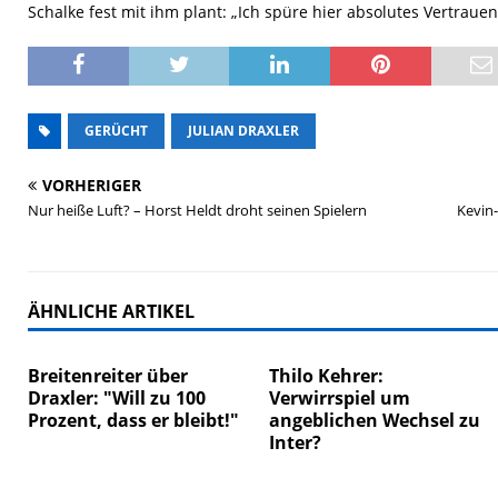
Schalke fest mit ihm plant: „Ich spüre hier absolutes Vertrauen
GERÜCHT
JULIAN DRAXLER
VORHERIGER
Nur heiße Luft? – Horst Heldt droht seinen Spielern
Kevin
ÄHNLICHE ARTIKEL
Breitenreiter über
Thilo Kehrer:
Draxler: "Will zu 100
Verwirrspiel um
Prozent, dass er bleibt!"
angeblichen Wechsel zu
Inter?