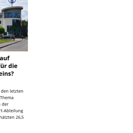
 auf
für die
eins?
 den letzten
s Thema
n der
rt-Abteilung
hätzten 26,5