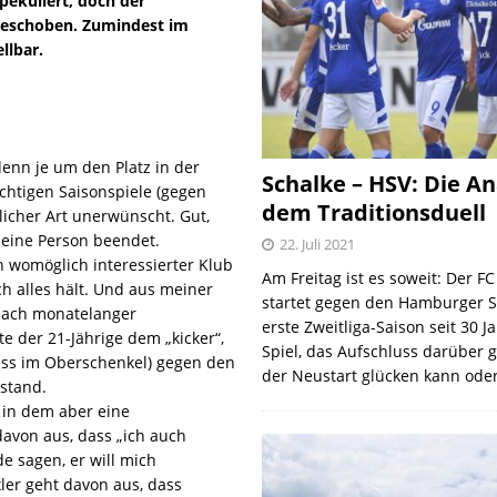
pekuliert, doch der
rgeschoben. Zumindest im
llbar.
enn je um den Platz in der
Schalke – HSV: Die An
chtigen Saisonspiele (gegen
dem Traditionsduell
licher Art unerwünscht. Gut,
seine Person beendet.
22. Juli 2021
 womöglich interessierter Klub
Am Freitag ist es soweit: Der F
ch alles hält. Und aus meiner
startet gegen den Hamburger S
 nach monatelanger
erste Zweitliga-Saison seit 30 J
e der 21-Jährige dem „kicker“,
Spiel, das Aufschluss darüber 
iss im Oberschenkel) gegen den
der Neustart glücken kann oder
 stand.
 in dem aber eine
 davon aus, dass „ich auch
e sagen, er will mich
ler geht davon aus, dass