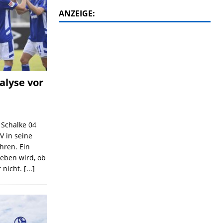
ANZEIGE:
alyse vor
C Schalke 04
V in seine
ahren. Ein
geben wird, ob
 nicht.
[...]