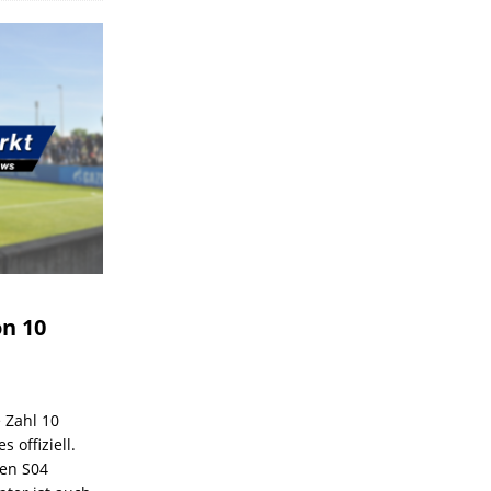
on 10
e Zahl 10
 offiziell.
den S04