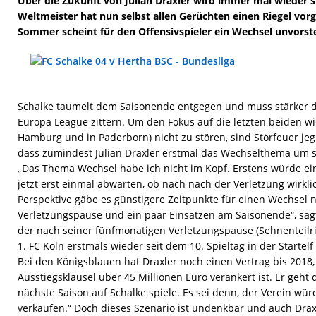
Über die Zukunft von Julian Draxler wird immer mal wieder s
Weltmeister hat nun selbst allen Gerüchten einen Riegel vo
Sommer scheint für den Offensivspieler ein Wechsel unvorste
Schalke taumelt dem Saisonende entgegen und muss stärker d
Europa League zittern. Um den Fokus auf die letzten beiden wi
Hamburg und in Paderborn) nicht zu stören, sind Störfeuer jeg
dass zumindest Julian Draxler erstmal das Wechselthema um 
„Das Thema Wechsel habe ich nicht im Kopf. Erstens würde ein
jetzt erst einmal abwarten, ob nach nach der Verletzung wirkli
Perspektive gäbe es günstigere Zeitpunkte für einen Wechsel
Verletzungspause und ein paar Einsätzen am Saisonende“, sagt
der nach seiner fünfmonatigen Verletzungspause (Sehnenteilr
1. FC Köln erstmals wieder seit dem 10. Spieltag in der Startelf
Bei den Königsblauen hat Draxler noch einen Vertrag bis 2018,
Ausstiegsklausel über 45 Millionen Euro verankert ist. Er geht
nächste Saison auf Schalke spiele. Es sei denn, der Verein würd
verkaufen.“ Doch dieses Szenario ist undenkbar und auch Drax