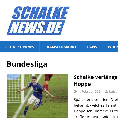
SCHALKE-NEWS
TRANSFERMARKT
FANS
WIRT
Bundesliga
Schalke verläng
Hoppe
1. Februar 2021
Luis
Spätestens seit dem Dre
bekannt, welches Talent
Hoppe schlummert. Mittle
Treffer in neun Spielen. 