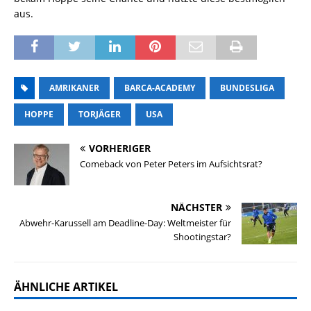
aus.
AMRIKANER
BARCA-ACADEMY
BUNDESLIGA
HOPPE
TORJÄGER
USA
VORHERIGER
Comeback von Peter Peters im Aufsichtsrat?
NÄCHSTER
Abwehr-Karussell am Deadline-Day: Weltmeister für
Shootingstar?
ÄHNLICHE ARTIKEL