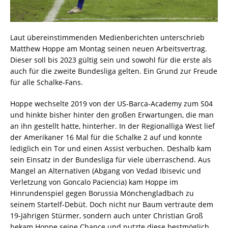
Laut übereinstimmenden Medienberichten unterschrieb
Matthew Hoppe am Montag seinen neuen Arbeitsvertrag.
Dieser soll bis 2023 gültig sein und sowohl für die erste als
auch für die zweite Bundesliga gelten. Ein Grund zur Freude
für alle Schalke-Fans.
Hoppe wechselte 2019 von der US-Barca-Academy zum S04
und hinkte bisher hinter den großen Erwartungen, die man
an ihn gestellt hatte, hinterher. In der Regionalliga West lief
der Amerikaner 16 Mal für die Schalke 2 auf und konnte
lediglich ein Tor und einen Assist verbuchen. Deshalb kam
sein Einsatz in der Bundesliga für viele überraschend. Aus
Mangel an Alternativen (Abgang von Vedad Ibisevic und
Verletzung von Goncalo Paciencia) kam Hoppe im
Hinrundenspiel gegen Borussia Mönchengladbach zu
seinem Startelf-Debüt. Doch nicht nur Baum vertraute dem
19-Jährigen Stürmer, sondern auch unter Christian Groß
bekam Hoppe seine Chance und nutzte diese bestmöglich