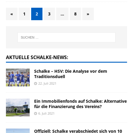
«
1
2
3
…
8
»
AKTUELLE SCHALKE-NEWS:
Schalke – HSV: Die Analyse vor dem
Traditionsduell
22. Juli 2021
Ein Immobilienfonds auf Schalke: Alternative
für die Finanzierung des Vereins?
6. Juli 2021
Offiziell: Schalke verabschiedet sich von 10