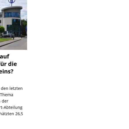
 auf
für die
eins?
 den letzten
s Thema
n der
rt-Abteilung
hätzten 26,5