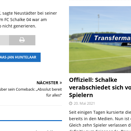
“, sagte Neustädter bei seiner
eim FC Schalke 04 war am
o nicht generieren.
AAS-JAN HUNTELAAR
Offiziell: Schalke
NÄCHSTER
verabschiedet sich v
 über sein Comeback: „Absolut bereit
Spielern
für alles!“
20. Mai 2021
Seit einigen Tagen kursierte di
bereits in den Medien. Nun ist es
Gleich zehn Spieler verlassen 