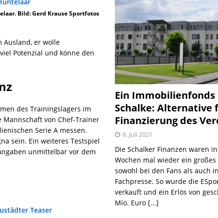
elaar. Bild: Gerd Krause Sportfotos
m Ausland, er wolle
viel Potenzial und könne den
enz
Ein Immobilienfonds
Schalke: Alternative 
hmen des Trainingslagers im
Finanzierung des Ver
die Mannschaft von Chef-Trainer
alienischen Serie A messen.
6. Juli 2021
na sein. Ein weiteres Testspiel
Die Schalker Finanzen waren in
nsangaben unmittelbar vor dem
Wochen mal wieder ein große
sowohl bei den Fans als auch i
Fachpresse. So wurde die ESpo
verkauft und ein Erlös von gesc
Mio. Euro
[...]