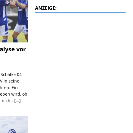
ANZEIGE:
alyse vor
C Schalke 04
V in seine
ahren. Ein
geben wird, ob
 nicht.
[...]