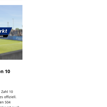
on 10
e Zahl 10
 offiziell.
den S04