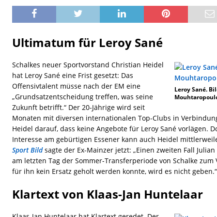
Ultimatum für Leroy Sané
Schalkes neuer Sportvorstand Christian Heidel
hat Leroy Sané eine Frist gesetzt: Das
Offensivtalent müsse nach der EM eine
Leroy Sané. Bi
„Grundsatzentscheidung treffen, was seine
Mouhtaropoulo
Zukunft betrifft.“ Der 20-Jährige wird seit
Monaten mit diversen internationalen Top-Clubs in Verbindung
Heidel darauf, dass keine Angebote für Leroy Sané vorlägen. Do
Interesse am gebürtigen Essener kann auch Heidel mittlerweil
Sport Bild
sagte der Ex-Mainzer jetzt: „Einen zweiten Fall Julian
am letzten Tag der Sommer-Transferperiode von Schalke zum 
für ihn kein Ersatz geholt werden konnte, wird es nicht geben.“
Klartext von Klaas-Jan Huntelaar
Klaas-Jan Huntelaar hat Klartext geredet. Der