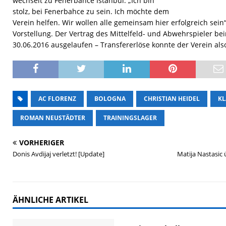
wechselt zu Fenerbahce Istanbul. „Ich bin
stolz, bei Fenerbahce zu sein. Ich möchte dem
Verein helfen. Wir wollen alle gemeinsam hier erfolgreich sein
Vorstellung. Der Vertrag des Mittelfeld- und Abwehrspieler b
30.06.2016 ausgelaufen – Transfererlöse konnte der Verein als
AC FLORENZ
BOLOGNA
CHRISTIAN HEIDEL
KL
ROMAN NEUSTÄDTER
TRAININGSLAGER
VORHERIGER
Donis Avdijaj verletzt! [Update]
Matija Nastasic
ÄHNLICHE ARTIKEL