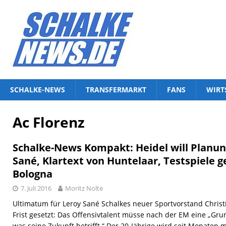
SCHALKE-NEWS
TRANSFERMARKT
FANS
WIRT
Ac Florenz
Schalke-News Kompakt: Heidel will Planun
Sané, Klartext von Huntelaar, Testspiele 
Bologna
7. Juli 2016
Moritz Nolte
Ultimatum für Leroy Sané Schalkes neuer Sportvorstand Christ
Frist gesetzt: Das Offensivtalent müsse nach der EM eine „Gru
was seine Zukunft betrifft.“ Der 20-Jährige wird seit Monaten 