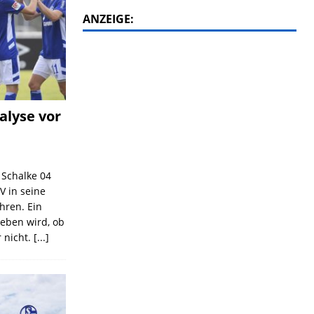
ANZEIGE:
alyse vor
C Schalke 04
V in seine
ahren. Ein
geben wird, ob
 nicht.
[...]