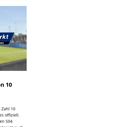
on 10
e Zahl 10
 offiziell.
den S04