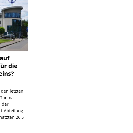
 auf
für die
eins?
 den letzten
s Thema
n der
rt-Abteilung
hätzten 26,5