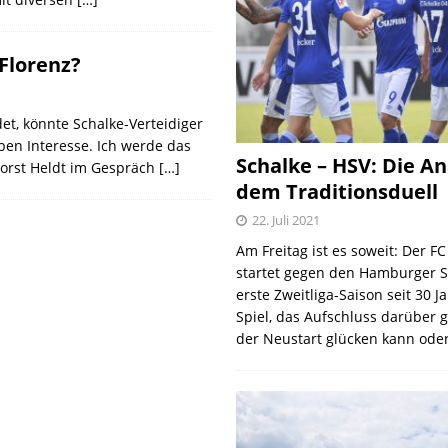
Florenz?
et, könnte Schalke-Verteidiger
ben Interesse. Ich werde das
Schalke – HSV: Die An
Horst Heldt im Gespräch
[…]
dem Traditionsduell
22. Juli 2021
Am Freitag ist es soweit: Der F
startet gegen den Hamburger S
erste Zweitliga-Saison seit 30 J
Spiel, das Aufschluss darüber 
der Neustart glücken kann oder