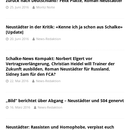
zurück nach Deutschland? Felix Platte, Roman Neustädter
25. Juni 2016
Moritz Nolte
Neustädter in der Kritik: «Kenne ich ja schon aus Schalke»
[Update]
20. Juni 2016
News-Redaktion
Schalke-News Kompakt: Norbert Elgert vor
Vertragsverlängerung, Christian Heidel will Trainer der
Zukunft ausbilden, Roman Neustädter für Russland,
Sidney Sam für den FCA?
22. Mai 2016
News-Redaktion
„Bild“ berichtet über Abgang – Neustädter und S04 genervt
16. März 2016
News-Redaktion
Neustädter: Rassisten und Homophobe, verpisst euch