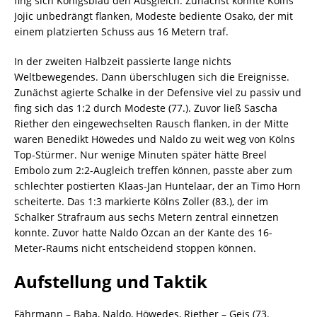
fing sich Königsblau den Ausgleich. Zunächst konnte Kölns
Jojic unbedrängt flanken, Modeste bediente Osako, der mit
einem platzierten Schuss aus 16 Metern traf.
In der zweiten Halbzeit passierte lange nichts
Weltbewegendes. Dann überschlugen sich die Ereignisse.
Zunächst agierte Schalke in der Defensive viel zu passiv und
fing sich das 1:2 durch Modeste (77.). Zuvor ließ Sascha
Riether den eingewechselten Rausch flanken, in der Mitte
waren Benedikt Höwedes und Naldo zu weit weg von Kölns
Top-Stürmer. Nur wenige Minuten später hätte Breel
Embolo zum 2:2-Augleich treffen können, passte aber zum
schlechter postierten Klaas-Jan Huntelaar, der an Timo Horn
scheiterte. Das 1:3 markierte Kölns Zoller (83.), der im
Schalker Strafraum aus sechs Metern zentral einnetzen
konnte. Zuvor hatte Naldo Özcan an der Kante des 16-
Meter-Raums nicht entscheidend stoppen können.
Aufstellung und Taktik
Fährmann – Baba, Naldo, Höwedes, Riether – Geis (73.