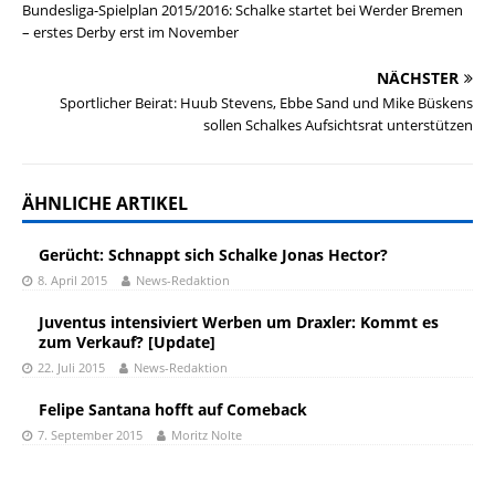
Bundesliga-Spielplan 2015/2016: Schalke startet bei Werder Bremen
– erstes Derby erst im November
NÄCHSTER
Sportlicher Beirat: Huub Stevens, Ebbe Sand und Mike Büskens
sollen Schalkes Aufsichtsrat unterstützen
ÄHNLICHE ARTIKEL
Gerücht: Schnappt sich Schalke Jonas Hector?
8. April 2015
News-Redaktion
Juventus intensiviert Werben um Draxler: Kommt es
zum Verkauf? [Update]
22. Juli 2015
News-Redaktion
Felipe Santana hofft auf Comeback
7. September 2015
Moritz Nolte