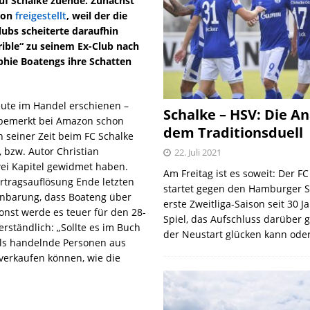
auf Schalke zuende. Zunächst
ison
freigestellt
, weil der die
lubs scheiterte daraufhin
rrible“ zu seinem Ex-Club nach
phie Boatengs ihre Schatten
eute im Handel erschienen –
Schalke – HSV: Die An
bemerkt bei Amazon schon
dem Traditionsduell
h seiner Zeit beim FC Schalke
, bzw. Autor Christian
22. Juli 2021
ei Kapitel gewidmet haben.
Am Freitag ist es soweit: Der F
rtragsauflösung Ende letzten
startet gegen den Hamburger S
einbarung, dass Boateng über
erste Zweitliga-Saison seit 30 J
onst werde es teuer für den 28-
Spiel, das Aufschluss darüber 
erständlich: „Sollte es im Buch
der Neustart glücken kann oder
als handelnde Personen aus
 verkaufen können, wie die