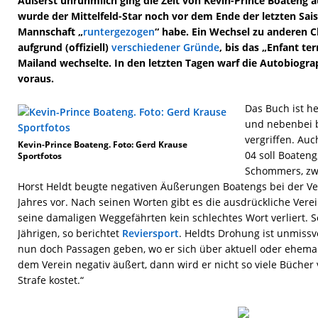
Äußerst unrühmlich ging die Zeit von Kevin-Prince Boateng 
wurde der Mittelfeld-Star noch vor dem Ende der letzten Sa
Mannschaft „
runtergezogen
“ habe. Ein Wechsel zu anderen C
aufgrund (offiziell)
verschiedener Gründe
, bis das „Enfant te
Mailand wechselte. In den letzten Tagen warf die Autobiogra
voraus.
Das Buch ist h
und nebenbei 
vergriffen. Auc
Kevin-Prince Boateng. Foto: Gerd Krause
04 soll Boateng
Sportfotos
Schommers, zw
Horst Heldt beugte negativen Äußerungen Boatengs bei der Ve
Jahres vor. Nach seinen Worten gibt es die ausdrückliche Ver
seine damaligen Weggefährten kein schlechtes Wort verliert. S
Jährigen, so berichtet
Reviersport
. Heldts Drohung ist unmissv
nun doch Passagen geben, wo er sich über aktuell oder ehem
dem Verein negativ äußert, dann wird er nicht so viele Bücher
Strafe kostet.“