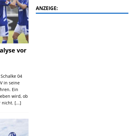
ANZEIGE:
alyse vor
C Schalke 04
V in seine
ahren. Ein
geben wird, ob
 nicht.
[...]