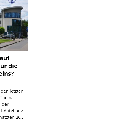
 auf
für die
eins?
 den letzten
s Thema
n der
rt-Abteilung
hätzten 26,5