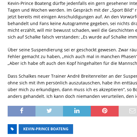
Kevin-Prince Boateng dürfte jedenfalls ein gern gesehener Int
Tagen und Wochen werden. Im Gespräch mit der „Sport Bild“
jetzt bereits mit einigen Anschuldigungen auf. An den Vorwür
behandelt und Fans keine Autogramme gegeben, sei nichts dr
micht erzählt, will mir bewusst schaden, weil die Geschichten 
sich auf Schalke falsch verstanden: „Es wurde auf Schalke imm
Über seine Suspendierung sei er geschockt gewesen. Zwar räum
Fehler gemacht zu haben, „mich auch mal in manchen Phasen
„Aber ich habe oft auch den Kopf hingehalten für die Mannsch
Dass Schalkes neuer Trainer André Breitenreiter an der Suspen
ohne sich mit ihm persönlich auszutauschen, habe ihn enttäusc
über mich zu erkundigen, dann muss ich es akzeptieren“, so Bo
anders gehandelt. Ich kann doch niemanden verurteilen, den ic
KEVIN-PRINCE BOATENG