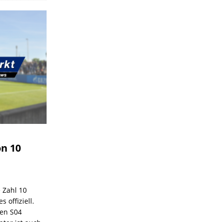
on 10
e Zahl 10
 offiziell.
den S04