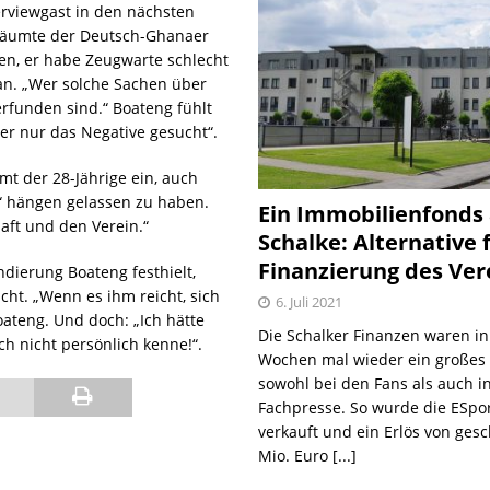
erviewgast in den nächsten
 räumte der Deutsch-Ghanaer
fen, er habe Zeugwarte schlecht
an. „Wer solche Sachen über
erfunden sind.“ Boateng fühlt
er nur das Negative gesucht“.
t der 28-Jährige ein, auch
“ hängen gelassen zu haben.
Ein Immobilienfonds
aft und den Verein.“
Schalke: Alternative 
Finanzierung des Ver
dierung Boateng festhielt,
ht. „Wenn es ihm reicht, sich
6. Juli 2021
ateng. Und doch: „Ich hätte
Die Schalker Finanzen waren in
h nicht persönlich kenne!“.
Wochen mal wieder ein große
sowohl bei den Fans als auch i
Fachpresse. So wurde die ESpo
verkauft und ein Erlös von gesc
Mio. Euro
[...]