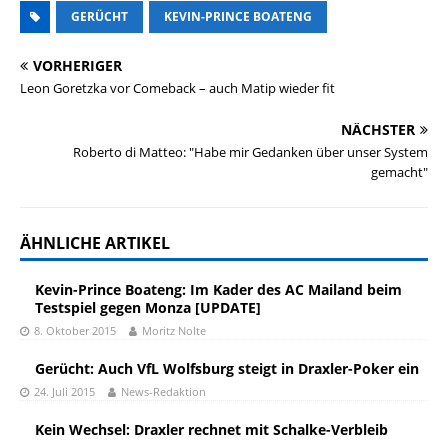
GERÜCHT
KEVIN-PRINCE BOATENG
VORHERIGER
Leon Goretzka vor Comeback – auch Matip wieder fit
NÄCHSTER
Roberto di Matteo: "Habe mir Gedanken über unser System
gemacht"
ÄHNLICHE ARTIKEL
Kevin-Prince Boateng: Im Kader des AC Mailand beim
Testspiel gegen Monza [UPDATE]
8. Oktober 2015
Moritz Nolte
Gerücht: Auch VfL Wolfsburg steigt in Draxler-Poker ein
24. Juli 2015
News-Redaktion
Kein Wechsel: Draxler rechnet mit Schalke-Verbleib