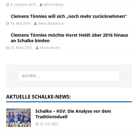
8. Oktober 2015
Moritz Nolte
Clemens Tönnies will sich „noch mehr zurücknehmen“
18. Mai 2016
News-Redaktion
Clemens Tönnies möchte Horst Heldt über 2016 hinaus
an Schalke binden
25. März 2015
Moritz Nolte
AKTUELLE SCHALKE-NEWS:
Schalke – HSV: Die Analyse vor dem
Traditionsduell
22. Juli 2021