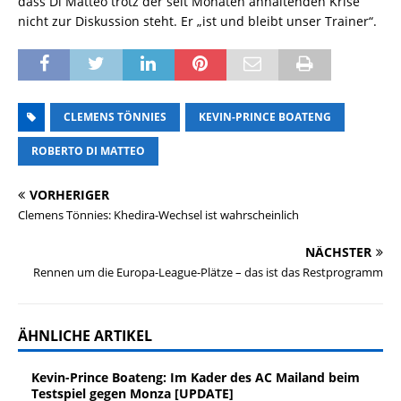
dass Di Matteo trotz der seit Monaten anhaltenden Krise
nicht zur Diskussion steht. Er „ist und bleibt unser Trainer“.
CLEMENS TÖNNIES
KEVIN-PRINCE BOATENG
ROBERTO DI MATTEO
VORHERIGER
Clemens Tönnies: Khedira-Wechsel ist wahrscheinlich
NÄCHSTER
Rennen um die Europa-League-Plätze – das ist das Restprogramm
ÄHNLICHE ARTIKEL
Kevin-Prince Boateng: Im Kader des AC Mailand beim
Testspiel gegen Monza [UPDATE]