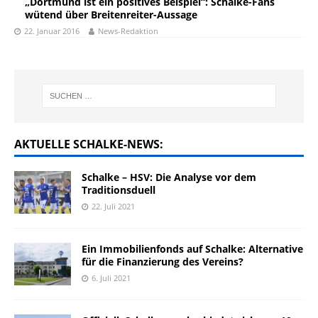
„Dortmund ist ein positives Beispiel“: Schalke-Fans
wütend über Breitenreiter-Aussage
22. Januar 2016
News-Redaktion
AKTUELLE SCHALKE-NEWS:
Schalke – HSV: Die Analyse vor dem
Traditionsduell
22. Juli 2021
Ein Immobilienfonds auf Schalke: Alternative
für die Finanzierung des Vereins?
6. Juli 2021