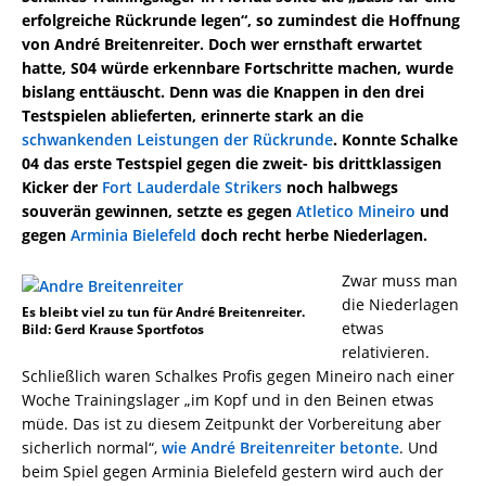
erfolgreiche Rückrunde legen“, so zumindest die Hoffnung
von André Breitenreiter. Doch wer ernsthaft erwartet
hatte, S04 würde erkennbare Fortschritte machen, wurde
bislang enttäuscht. Denn was die Knappen in den drei
Testspielen ablieferten, erinnerte stark an die
schwankenden Leistungen der Rückrunde
. Konnte Schalke
04 das erste Testspiel gegen die zweit- bis drittklassigen
Kicker der
Fort Lauderdale Strikers
noch halbwegs
souverän gewinnen, setzte es gegen
Atletico Mineiro
und
gegen
Arminia Bielefeld
doch recht herbe Niederlagen.
Zwar muss man
die Niederlagen
Es bleibt viel zu tun für André Breitenreiter.
etwas
Bild: Gerd Krause Sportfotos
relativieren.
Schließlich waren Schalkes Profis gegen Mineiro nach einer
Woche Trainingslager „im Kopf und in den Beinen etwas
müde. Das ist zu diesem Zeitpunkt der Vorbereitung aber
sicherlich normal“,
wie André Breitenreiter betonte
. Und
beim Spiel gegen Arminia Bielefeld gestern wird auch der