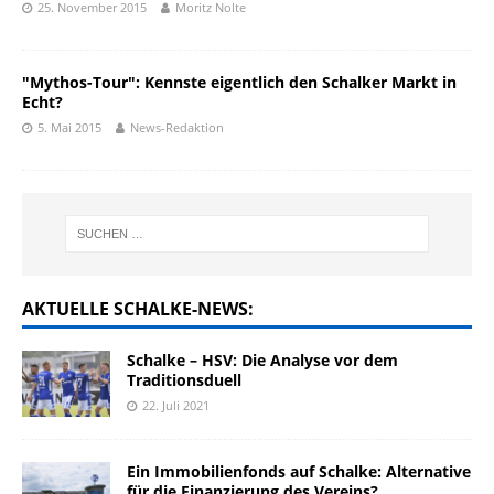
25. November 2015
Moritz Nolte
"Mythos-Tour": Kennste eigentlich den Schalker Markt in
Echt?
5. Mai 2015
News-Redaktion
AKTUELLE SCHALKE-NEWS:
Schalke – HSV: Die Analyse vor dem
Traditionsduell
22. Juli 2021
Ein Immobilienfonds auf Schalke: Alternative
für die Finanzierung des Vereins?