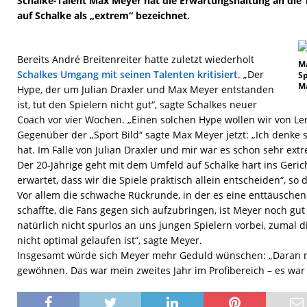
Schalke-Talent Max Meyer hat die Erwartungshaltung an die
auf Schalke als „extrem“ bezeichnet.
Bereits André Breitenreiter hatte zuletzt wiederholt
Ma
Schalkes Umgang mit seinen Talenten kritisiert
. „Der
Sp
M
Hype, der um Julian Draxler und Max Meyer entstanden
ist, tut den Spielern nicht gut“, sagte Schalkes neuer
Coach vor vier Wochen. „Einen solchen Hype wollen wir von Le
Gegenüber der „Sport Bild“ sagte Max Meyer jetzt: „Ich denke s
hat. Im Falle von Julian Draxler und mir war es schon sehr extr
Der 20-Jährige geht mit dem Umfeld auf Schalke hart ins Gericht
erwartet, dass wir die Spiele praktisch allein entscheiden“, so d
Vor allem die schwache Rückrunde, in der es eine enttäusche
schaffte, die Fans gegen sich aufzubringen, ist Meyer noch gu
natürlich nicht spurlos an uns jungen Spielern vorbei, zumal 
nicht optimal gelaufen ist“, sagte Meyer.
Insgesamt würde sich Meyer mehr Geduld wünschen: „Daran m
gewöhnen. Das war mein zweites Jahr im Profibereich – es war 