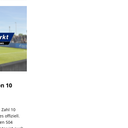
on 10
e Zahl 10
 offiziell.
den S04