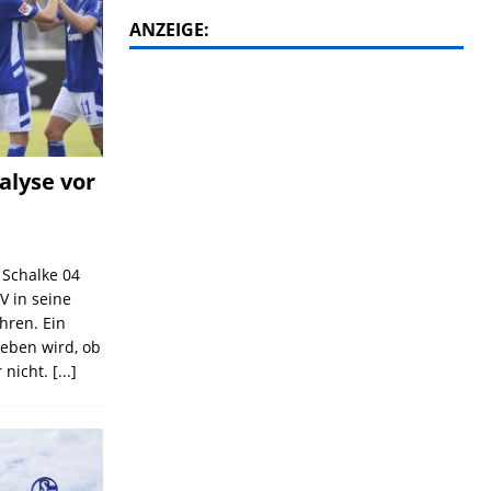
ANZEIGE:
alyse vor
C Schalke 04
V in seine
ahren. Ein
geben wird, ob
 nicht.
[...]