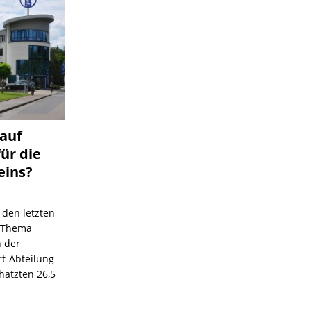
 auf
für die
eins?
 den letzten
s Thema
n der
rt-Abteilung
hätzten 26,5