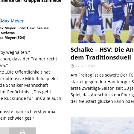
 Talente der Knappenschmiede
x Meyer. Foto: Gerd Krause
ortfotos
ax Meyer (S04)
Schalke – HSV: Die An
roy weghalten.“
dem Traditionsduell
chon, dass der Trainer recht
em.“
22. Juli 2021
: „Die Öffentlichkeit hat
Am Freitag ist es soweit: Der F
er offensive Mittelfeldspieler.
startet gegen den Hamburger S
nde Schalker Mannschaft
erste Zweitliga-Saison seit 30 J
t im Gedächtnis. „Das geht
Spiel, das Aufschluss darüber 
die Rückrunde für uns alle auch
der Neustart glücken kann oder
usste man sich erst einmal
ein schwieriges.“