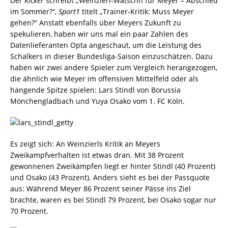
Der
Kicker
schreibt „Weinzierl-Watschn für Meyer – Abschied
im Sommer?“,
Sport1
titelt „Trainer-Kritik: Muss Meyer
gehen?“ Anstatt ebenfalls über Meyers Zukunft zu
spekulieren, haben wir uns mal ein paar Zahlen des
Datenlieferanten Opta angeschaut, um die Leistung des
Schalkers in dieser Bundesliga-Saison einzuschätzen. Dazu
haben wir zwei andere Spieler zum Vergleich herangezogen,
die ähnlich wie Meyer im offensiven Mittelfeld oder als
hängende Spitze spielen: Lars Stindl von Borussia
Mönchengladbach und Yuya Osako vom 1. FC Köln.
Es zeigt sich: An Weinzierls Kritik an Meyers
Zweikampfverhalten ist etwas dran. Mit 38 Prozent
gewonnenen Zweikämpfen liegt er hinter Stindl (40 Prozent)
und Osako (43 Prozent). Anders sieht es bei der Passquote
aus: Während Meyer 86 Prozent seiner Pässe ins Ziel
brachte, waren es bei Stindl 79 Prozent, bei Osako sogar nur
70 Prozent.