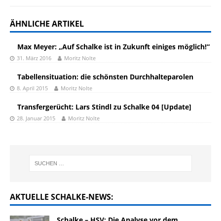
ÄHNLICHE ARTIKEL
Max Meyer: „Auf Schalke ist in Zukunft einiges möglich!“
31. März 2016
Moritz Nolte
Tabellensituation: die schönsten Durchhalteparolen
8. April 2015
Moritz Nolte
Transfergerücht: Lars Stindl zu Schalke 04 [Update]
28. Januar 2015
Moritz Nolte
AKTUELLE SCHALKE-NEWS:
Schalke – HSV: Die Analyse vor dem