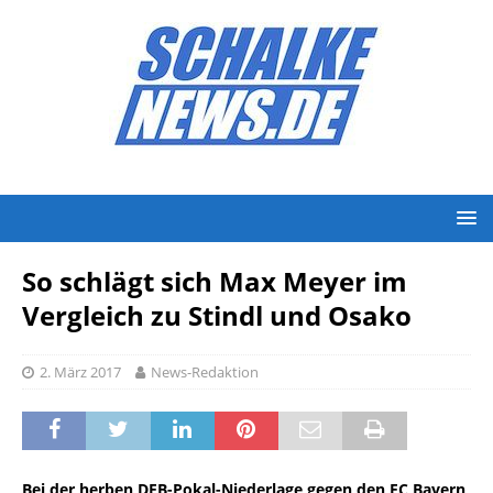
So schlägt sich Max Meyer im
Vergleich zu Stindl und Osako
2. März 2017
News-Redaktion
Bei der herben DFB-Pokal-Niederlage gegen den FC Bayern