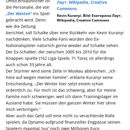
Umso erstaunlicher ist
die Personalie, die von
„
Der Westen
“ ins Spiel
Kevin Kuranyi. Bild: Екатерина Лаут,
gebracht wird. Denn
Wikipedia, Creative Commons
wie die Zeitung
berichtet, soll Schalke über eine Rückkehr von Kevin Kuranyi
nachdenken. Viele Schalke-Fans würden den Ex-
Nationalspieler natürlich gerne wieder auf Schalke sehen.
Der Ex-Schalker, der zwischen 2005 bis 2010 für die
Knappen spielte (162 Liga-Spiele, 71 Tore), ist allerdings
auch schon 33 Jahre alt.
Der Stürmer wird seine Zelte in Moskau abbrechen. „Ich
höre auf wegen meiner Familie“, erklärte Kuranyi seine
Entscheidung. „Der Winter hier setzt einem schon
ordentlich zu. Für mich ist das schwierig, aber für meine
Familie noch schwieriger, weil ich dann Trainingslager im
Ausland habe. Sie müssen den ganzen Winter hier ohne
mich verbringen.“
Aber auch das Geld soll eine nicht zu verachtende Rolle
spielen, da Dynamo aufgrund finanzieller Engpässe seinen
Spielern maximal ’nur‘ noch zwei Millionen Euro