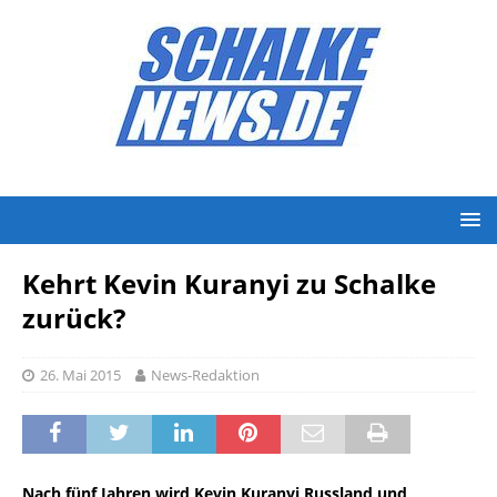
Kehrt Kevin Kuranyi zu Schalke
zurück?
26. Mai 2015
News-Redaktion
Nach fünf Jahren wird Kevin Kuranyi Russland und