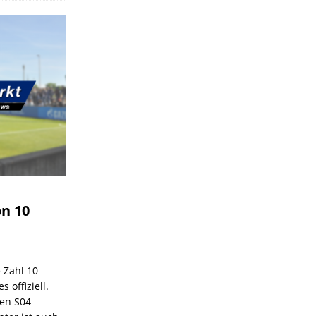
on 10
e Zahl 10
 offiziell.
den S04