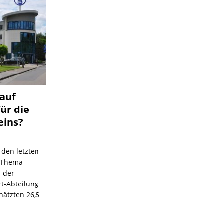
 auf
für die
eins?
 den letzten
s Thema
n der
rt-Abteilung
hätzten 26,5