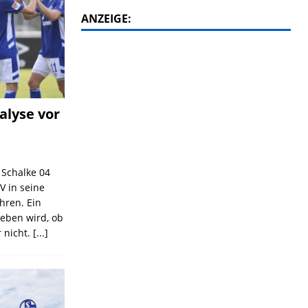
ANZEIGE:
alyse vor
C Schalke 04
V in seine
ahren. Ein
geben wird, ob
 nicht.
[...]