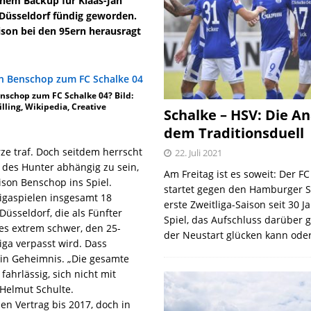
inem Backup für Klaas-Jan
 Düsseldorf fündig geworden.
ison bei den 95ern herausragt
nschop zum FC Schalke 04? Bild:
illing, Wikipedia, Creative
Schalke – HSV: Die An
dem Traditionsduell
rze traf. Doch seitdem herrscht
22. Juli 2021
 des Hunter abhängig zu sein,
Am Freitag ist es soweit: Der F
ison Benschop ins Spiel.
startet gegen den Hamburger S
Ligaspielen insgesamt 18
erste Zweitliga-Saison seit 30 J
Düsseldorf, die als Fünfter
Spiel, das Aufschluss darüber 
es extrem schwer, den 25-
der Neustart glücken kann oder
iga verpasst wird. Dass
ein Geheimnis. „Die gesamte
fahrlässig, sich nicht mit
 Helmut Schulte.
en Vertrag bis 2017, doch in