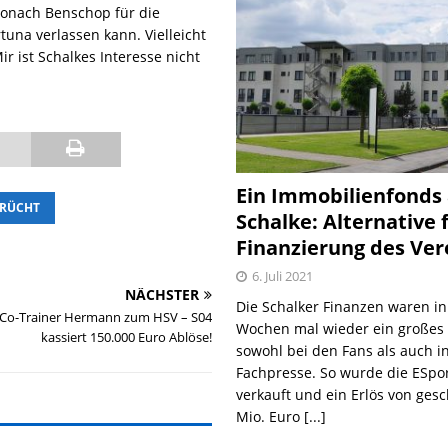
 wonach Benschop für die
tuna verlassen kann. Vielleicht
ir ist Schalkes Interesse nicht
Ein Immobilienfonds
RÜCHT
Schalke: Alternative 
Finanzierung des Ver
6. Juli 2021
NÄCHSTER
Die Schalker Finanzen waren in
 Co-Trainer Hermann zum HSV – S04
Wochen mal wieder ein große
kassiert 150.000 Euro Ablöse!
sowohl bei den Fans als auch i
Fachpresse. So wurde die ESpo
verkauft und ein Erlös von gesc
Mio. Euro
[...]