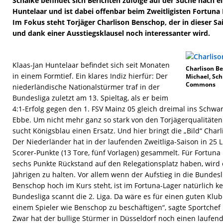
Schalke befindet sich Berichten zufolge auf der Suche nach e
Huntelaar und ist dabei offenbar beim Zweitligisten Fortuna
Im Fokus steht Torjäger Charlison Benschop, der in dieser Sa
und dank einer Ausstiegsklausel noch interessanter wird.
Klaas-Jan Huntelaar befindet sich seit Monaten
Charlison Be
in einem Formtief. Ein klares Indiz hierfür: Der
Michael, Sch
Commons
niederländische Nationalstürmer traf in der
Bundesliga zuletzt am 13. Spieltag, als er beim
4:1-Erfolg gegen den 1. FSV Mainz 05 gleich dreimal ins Schwa
Ebbe. Um nicht mehr ganz so stark von den Torjägerqualitäten
sucht Königsblau einen Ersatz. Und hier bringt die „Bild“ Charl
Der Niederländer hat in der laufenden Zweitliga-Saison in 25 
Scorer-Punkte (13 Tore, fünf Vorlagen) gesammelt. Für Fortuna 
sechs Punkte Rückstand auf den Relegationsplatz haben, wird 
Jährigen zu halten. Vor allem wenn der Aufstieg in die Bundesl
Benschop hoch im Kurs steht, ist im Fortuna-Lager natürlich k
Bundesliga scannt die 2. Liga. Da wäre es für einen guten Klub 
einem Spieler wie Benschop zu beschäftigen“, sagte Sportchef
Zwar hat der bullige Stürmer in Düsseldorf noch einen laufend