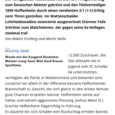
zum Deutschen Meister gekrönt und den Titelverteidiger
1899 Hoffenheim durch einen verdienten 3:1 (1:1)-Erfolg
vom Thron gestoßen. Im Wattenscheider
Lohrheidestadion avancierte ausgerechnet Stürmer Felix
Schröter zum Matchwinner, der gegen seine Ex-Kollegen
zweimal traf.
Von Robert Freiberg und Moritz Nolte
12.500 Zuschauer, die
Wurde mit der A-Jugend Deutscher
fast allesamt die A-
Meister: Leroy Sané. Bild: Gerd Krause
Sportfotos
Jugend vom FC Schalke
04 unterstützten,
verfolgten die Partie in Wattenscheid und bekamen eine
zunächst vor allem in der Offensive bessere Hoffenheimer
Mannschaft zu Gesicht, die sich gleich in den ersten Minute
gute Chancen erspielen konnte. Hoffenheim setzte auf
hohes und extrem aggressives Pressing, Joshua Mees (5.)
brachte Hoffenheim folgerichtig in Führung.
Es dauerte bis sich Schalke vom Rückschlag erholen konnte,