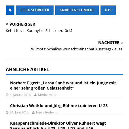
FELIX SCHRÖTER
KNAPPENSCHMIEDE
U19
VORHERIGER
Kehrt Kevin Kuranyi zu Schalke zurück?
NÄCHSTER
Wilmots: Schalkes Wunschtrainer hat Ausstiegsklausel
ÄHNLICHE ARTIKEL
Norbert Elgert: „Leroy Sané war und ist ein Junge mit
einer sehr großen Gelassenheit“
4. Januar 2016
Moritz Nolte
Christian Wetklo und Jörg Böhme trainieren U 23
24. Juni 2015
News-Redaktion
Knappenschmiede-Direktor Oliver Ruhnert wagt
Saisonausblick für U23, U19, U17 und U16