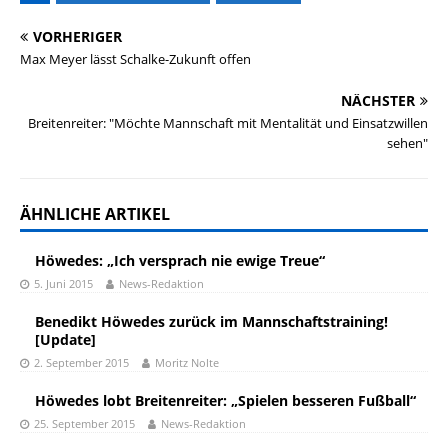
VORHERIGER
Max Meyer lässt Schalke-Zukunft offen
NÄCHSTER
Breitenreiter: "Möchte Mannschaft mit Mentalität und Einsatzwillen
sehen"
ÄHNLICHE ARTIKEL
Höwedes: „Ich versprach nie ewige Treue“
5. Juni 2015
News-Redaktion
Benedikt Höwedes zurück im Mannschaftstraining!
[Update]
2. September 2015
Moritz Nolte
Höwedes lobt Breitenreiter: „Spielen besseren Fußball“
25. September 2015
News-Redaktion