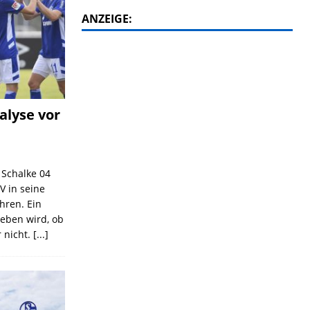
ANZEIGE:
alyse vor
C Schalke 04
V in seine
ahren. Ein
geben wird, ob
 nicht.
[...]