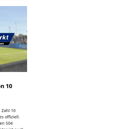
on 10
e Zahl 10
 offiziell.
den S04