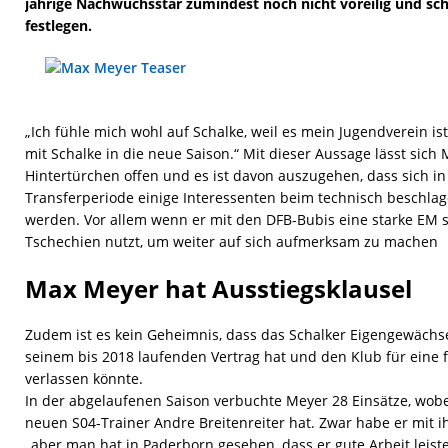
jährige Nachwuchsstar zumindest noch nicht voreilig und scho
festlegen.
„Ich fühle mich wohl auf Schalke, weil es mein Jugendverein is
mit Schalke in die neue Saison.“ Mit dieser Aussage lässt sich
Hintertürchen offen und es ist davon auszugehen, dass sich 
Transferperiode einige Interessenten beim technisch beschla
werden. Vor allem wenn er mit den DFB-Bubis eine starke EM s
Tschechien nutzt, um weiter auf sich aufmerksam zu machen
Max Meyer hat Ausstiegsklausel
Zudem ist es kein Geheimnis, dass das Schalker Eigengewächse
seinem bis 2018 laufenden Vertrag hat und den Klub für ein
verlassen könnte.
In der abgelaufenen Saison verbuchte Meyer 28 Einsätze, wobe
neuen S04-Trainer Andre Breitenreiter hat. Zwar habe er mit 
„aber man hat in Paderborn gesehen, dass er gute Arbeit leist