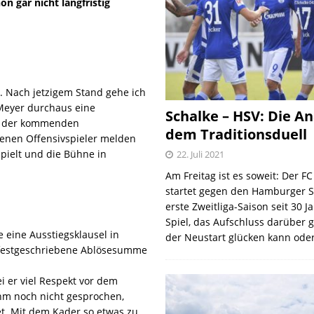
n gar nicht langfristig
t. Nach jetzigem Stand gehe ich
 Meyer durchaus eine
Schalke – HSV: Die An
in der kommenden
dem Traditionsduell
genen Offensivspieler melden
pielt und die Bühne in
22. Juli 2021
Am Freitag ist es soweit: Der F
startet gegen den Hamburger S
erste Zweitliga-Saison seit 30 J
Spiel, das Aufschluss darüber 
 eine Ausstiegsklausel in
der Neustart glücken kann oder
e festgeschriebene Ablösesumme
i er viel Respekt vor dem
ihm noch nicht gesprochen,
et. Mit dem Kader so etwas zu