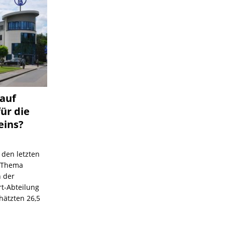
 auf
für die
eins?
 den letzten
s Thema
n der
rt-Abteilung
hätzten 26,5