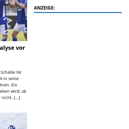
ANZEIGE:
alyse vor
C Schalke 04
V in seine
ahren. Ein
geben wird, ob
 nicht.
[...]