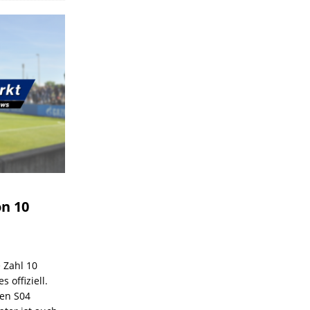
on 10
e Zahl 10
 offiziell.
den S04