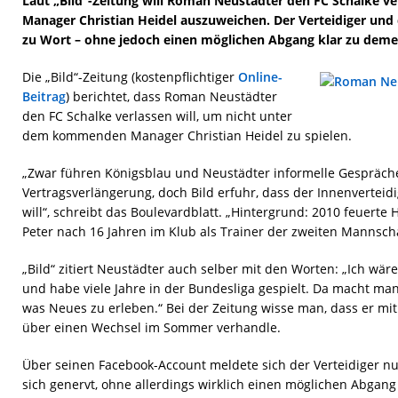
Laut „Bild“-Zeitung will Roman Neustädter den FC Schalke
Manager Christian Heidel auszuweichen. Der Verteidiger und
zu Wort – ohne jedoch einen möglichen Abgang klar zu deme
Die „Bild“-Zeitung (kostenpflichtiger
Online-
Beitrag
) berichtet, dass Roman Neustädter
den FC Schalke verlassen will, um nicht unter
dem kommenden Manager Christian Heidel zu spielen.
„Zwar führen Königsblau und Neustädter informelle Gespräch
Vertragsverlängerung, doch Bild erfuhr, dass der Innenverteidi
will“, schreibt das Boulevardblatt. „Hintergrund: 2010 feuerte
Peter nach 16 Jahren im Klub als Trainer der zweiten Mannscha
„Bild“ zitiert Neustädter auch selber mit den Worten: „Ich wär
und habe viele Jahre in der Bundesliga gespielt. Da macht ma
was Neues zu erleben.“ Bei der Zeitung wisse man, dass er mit
über einen Wechsel im Sommer verhandle.
Über seinen Facebook-Account meldete sich der Verteidiger nu
sich genervt, ohne allerdings wirklich einen möglichen Abgan