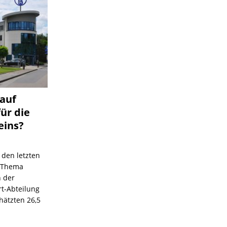
 auf
für die
eins?
 den letzten
s Thema
n der
rt-Abteilung
hätzten 26,5