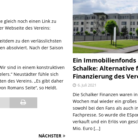
e gleich noch einen Link zu
der Webseite des Vereins:
eitdem zu den verlässlichsten
hen absolviert. Nach der Saison
Ein Immobilienfonds
Schalke: Alternative 
„Wir sind in einem konstruktiven
ers.“ Neustädter fühle sich
Finanzierung des Ver
ten des Vereins. „Es gibt daher
6. Juli 2021
von Romans Seite“, so Heldt.
Die Schalker Finanzen waren in
Wochen mal wieder ein große
sowohl bei den Fans als auch i
Fachpresse. So wurde die ESpo
verkauft und ein Erlös von gesc
Mio. Euro
[...]
NÄCHSTER