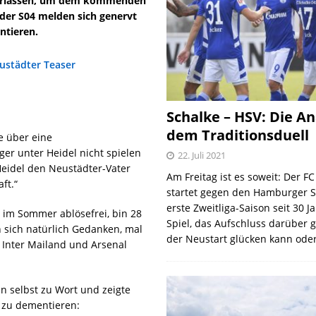
 verlassen, um dem kommenden
 der S04 melden sich genervt
ntieren.
Schalke – HSV: Die An
dem Traditionsduell
e über eine
ger unter Heidel nicht spielen
22. Juli 2021
 Heidel den Neustädter-Vater
Am Freitag ist es soweit: Der F
ft.“
startet gegen den Hamburger S
erste Zweitliga-Saison seit 30 J
e im Sommer ablösefrei, bin 28
Spiel, das Aufschluss darüber 
n sich natürlich Gedanken, mal
der Neustart glücken kann oder
 Inter Mailand und Arsenal
n selbst zu Wort und zeigte
g zu dementieren: