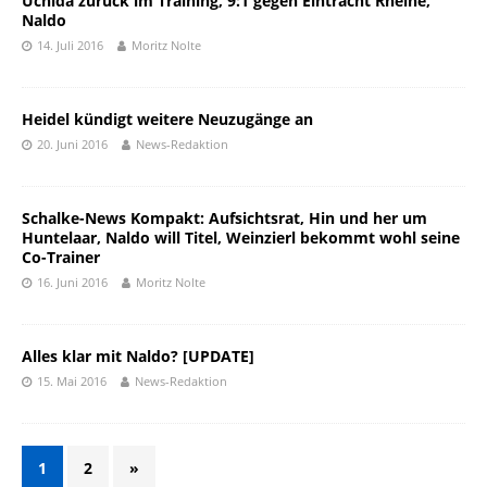
Uchida zurück im Training, 9:1 gegen Eintracht Rheine,
Naldo
14. Juli 2016
Moritz Nolte
Heidel kündigt weitere Neuzugänge an
20. Juni 2016
News-Redaktion
Schalke-News Kompakt: Aufsichtsrat, Hin und her um
Huntelaar, Naldo will Titel, Weinzierl bekommt wohl seine
Co-Trainer
16. Juni 2016
Moritz Nolte
Alles klar mit Naldo? [UPDATE]
15. Mai 2016
News-Redaktion
1
2
»