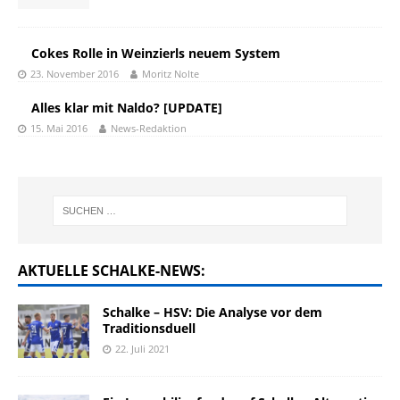
Cokes Rolle in Weinzierls neuem System
23. November 2016
Moritz Nolte
Alles klar mit Naldo? [UPDATE]
15. Mai 2016
News-Redaktion
AKTUELLE SCHALKE-NEWS:
Schalke – HSV: Die Analyse vor dem
Traditionsduell
22. Juli 2021