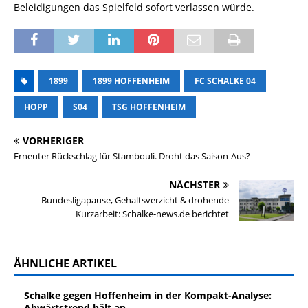
Beleidigungen das Spielfeld sofort verlassen würde.
1899
1899 HOFFENHEIM
FC SCHALKE 04
HOPP
S04
TSG HOFFENHEIM
VORHERIGER
Erneuter Rückschlag für Stambouli. Droht das Saison-Aus?
NÄCHSTER
Bundesligapause, Gehaltsverzicht & drohende
Kurzarbeit: Schalke-news.de berichtet
ÄHNLICHE ARTIKEL
Schalke gegen Hoffenheim in der Kompakt-Analyse:
Abwärtstrend hält an