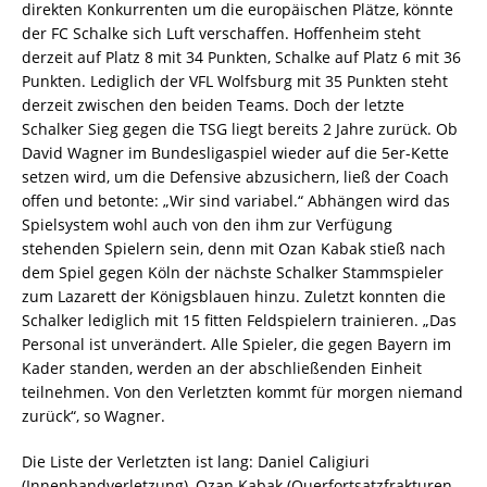
direkten Konkurrenten um die europäischen Plätze, könnte
der FC Schalke sich Luft verschaffen. Hoffenheim steht
derzeit auf Platz 8 mit 34 Punkten, Schalke auf Platz 6 mit 36
Punkten. Lediglich der VFL Wolfsburg mit 35 Punkten steht
derzeit zwischen den beiden Teams. Doch der letzte
Schalker Sieg gegen die TSG liegt bereits 2 Jahre zurück. Ob
David Wagner im Bundesligaspiel wieder auf die 5er-Kette
setzen wird, um die Defensive abzusichern, ließ der Coach
offen und betonte: „Wir sind variabel.“ Abhängen wird das
Spielsystem wohl auch von den ihm zur Verfügung
stehenden Spielern sein, denn mit Ozan Kabak stieß nach
dem Spiel gegen Köln der nächste Schalker Stammspieler
zum Lazarett der Königsblauen hinzu. Zuletzt konnten die
Schalker lediglich mit 15 fitten Feldspielern trainieren. „Das
Personal ist unverändert. Alle Spieler, die gegen Bayern im
Kader standen, werden an der abschließenden Einheit
teilnehmen. Von den Verletzten kommt für morgen niemand
zurück“, so Wagner.
Die Liste der Verletzten ist lang: Daniel Caligiuri
(Innenbandverletzung), Ozan Kabak (Querfortsatzfrakturen