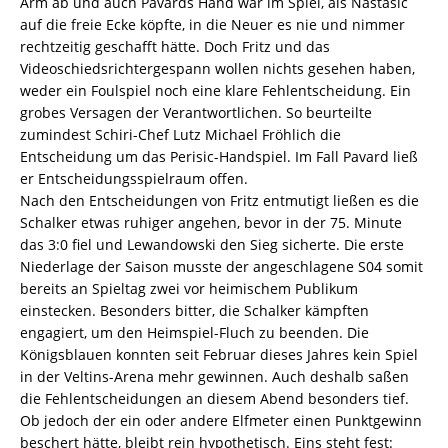
Arm ab und auch Pavards Hand war im Spiel, als Nastasic
auf die freie Ecke köpfte, in die Neuer es nie und nimmer
rechtzeitig geschafft hätte. Doch Fritz und das
Videoschiedsrichtergespann wollen nichts gesehen haben,
weder ein Foulspiel noch eine klare Fehlentscheidung. Ein
grobes Versagen der Verantwortlichen. So beurteilte
zumindest Schiri-Chef Lutz Michael Fröhlich die
Entscheidung um das Perisic-Handspiel. Im Fall Pavard ließ
er Entscheidungsspielraum offen.
Nach den Entscheidungen von Fritz entmutigt ließen es die
Schalker etwas ruhiger angehen, bevor in der 75. Minute
das 3:0 fiel und Lewandowski den Sieg sicherte. Die erste
Niederlage der Saison musste der angeschlagene S04 somit
bereits an Spieltag zwei vor heimischem Publikum
einstecken. Besonders bitter, die Schalker kämpften
engagiert, um den Heimspiel-Fluch zu beenden. Die
Königsblauen konnten seit Februar dieses Jahres kein Spiel
in der Veltins-Arena mehr gewinnen. Auch deshalb saßen
die Fehlentscheidungen an diesem Abend besonders tief.
Ob jedoch der ein oder andere Elfmeter einen Punktgewinn
beschert hätte, bleibt rein hypothetisch. Eins steht fest: