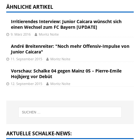
ÄHNLICHE ARTIKEL
Irritierendes Interview: Junior Caicara wünscht sich
einen Wechsel zum FC Bayern [UPDATE]
9. März 2016
Moritz Nolte
André Breitenreiter: "Noch mehr Offensiv-Impulse von
Junior Caicara"
11. September 2015
Moritz Nolte
Vorschau: Schalke 04 gegen Mainz 05 – Pierre-Emile
Hojbjerg vor Debüt
12. September 2015
Moritz Nolte
AKTUELLE SCHALKE-NEWS: