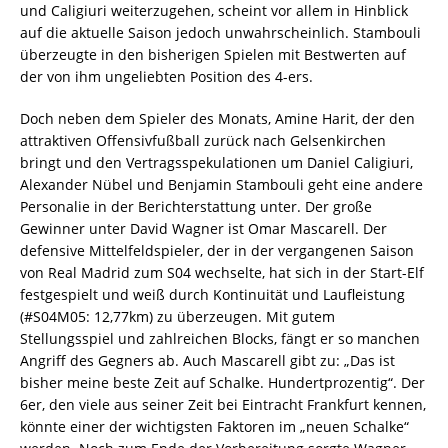
und Caligiuri weiterzugehen, scheint vor allem in Hinblick
auf die aktuelle Saison jedoch unwahrscheinlich. Stambouli
überzeugte in den bisherigen Spielen mit Bestwerten auf
der von ihm ungeliebten Position des 4-ers.
Doch neben dem Spieler des Monats, Amine Harit, der den
attraktiven Offensivfußball zurück nach Gelsenkirchen
bringt und den Vertragsspekulationen um Daniel Caligiuri,
Alexander Nübel und Benjamin Stambouli geht eine andere
Personalie in der Berichterstattung unter. Der große
Gewinner unter David Wagner ist Omar Mascarell. Der
defensive Mittelfeldspieler, der in der vergangenen Saison
von Real Madrid zum S04 wechselte, hat sich in der Start-Elf
festgespielt und weiß durch Kontinuität und Laufleistung
(#S04M05: 12,77km) zu überzeugen. Mit gutem
Stellungsspiel und zahlreichen Blocks, fängt er so manchen
Angriff des Gegners ab. Auch Mascarell gibt zu: „Das ist
bisher meine beste Zeit auf Schalke. Hundertprozentig“. Der
6er, den viele aus seiner Zeit bei Eintracht Frankfurt kennen,
könnte einer der wichtigsten Faktoren im „neuen Schalke“