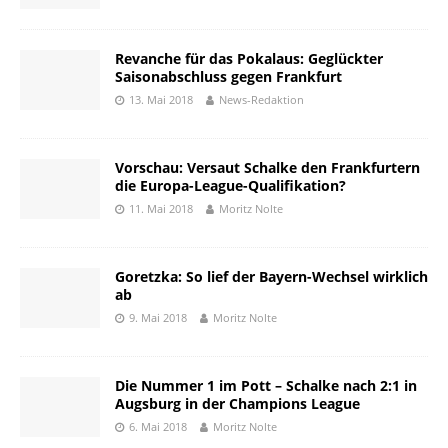
Revanche für das Pokalaus: Geglückter
Saisonabschluss gegen Frankfurt
13. Mai 2018
News-Redaktion
Vorschau: Versaut Schalke den Frankfurtern
die Europa-League-Qualifikation?
11. Mai 2018
Moritz Nolte
Goretzka: So lief der Bayern-Wechsel wirklich
ab
9. Mai 2018
Moritz Nolte
Die Nummer 1 im Pott – Schalke nach 2:1 in
Augsburg in der Champions League
6. Mai 2018
Moritz Nolte