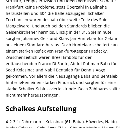
Struktur, Tempo, Präzision und Ideen vermissen. So hatte
Frankfurt keine Probleme, stets Überzahl in Ballnähe
herzustellen und S04 die Bälle abzujagen. Schalker
Torchancen waren deshalb über weite Teile des Spiels
Mangelware. Und auch bei den Standards blieben die
Gelsenkirchener harmlos. Einzig in der 81. Spielminute
sorgten Johannes Geis und Klaas-Jan Huntelaar für Gefahr
aus einem Standard heraus. Doch Huntelaar scheiterte an
einem starken Reflex von Frankfurt-Keeper Hradecky.
Zwischenzeitlich waren Breel Embolo für den
enttäuschenden Franco Di Santo, Abdul-Rahman Baba für
Sead Kolasinac und Nabil Bentaleb für Dennis Aogo
gekommen. Vor allem die Neuzugänge Baba und Bentaleb
hinterließen einen starken Eindruck und sorgten für eine
starke Schalker Schlussviertelstunde. Doch Zählbares sollte
nicht mehr herausspringen.
Schalkes Aufstellung
4-2-3-1: Fährmann – Kolasinac (61. Baba), Höwedes, Naldo,
Junior Caicara – Geis, Aogo (74.) – Choupo-Moting, Meyer, Di