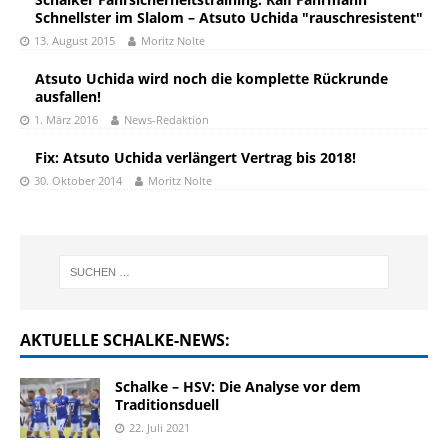
Schnellster im Slalom – Atsuto Uchida "rauschresistent"
13. August 2015
Moritz Nolte
Atsuto Uchida wird noch die komplette Rückrunde
ausfallen!
1. März 2016
News-Redaktion
Fix: Atsuto Uchida verlängert Vertrag bis 2018!
30. Oktober 2014
Moritz Nolte
AKTUELLE SCHALKE-NEWS:
Schalke – HSV: Die Analyse vor dem
Traditionsduell
22. Juli 2021