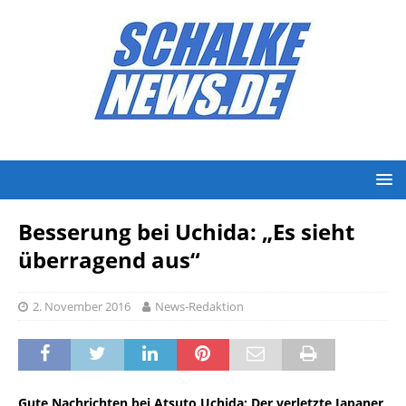
Besserung bei Uchida: „Es sieht
überragend aus“
2. November 2016
News-Redaktion
Gute Nachrichten bei Atsuto Uchida: Der verletzte Japaner