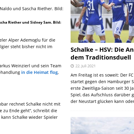
scha Riether und Sidney Sam. Bild:
ieler Alper Ademoglu für die
ier steht bisher nicht im
Schalke – HSV: Die An
dem Traditionsduell
Markus Weinzierl und sein Team
22. Juli 2021
 Behandlung
in die Heimat flog
,
Am Freitag ist es soweit: Der F
startet gegen den Hamburger S
erste Zweitliga-Saison seit 30 J
Spiel, das Aufschluss darüber 
der Neustart glücken kann oder
bar rechnet Schalke nicht mit
zu Ende geht“, schreibt die
e kann Schalke wieder Spieler