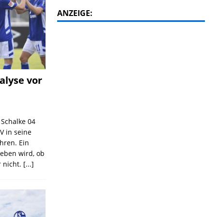
ANZEIGE:
alyse vor
C Schalke 04
V in seine
ahren. Ein
geben wird, ob
 nicht.
[...]