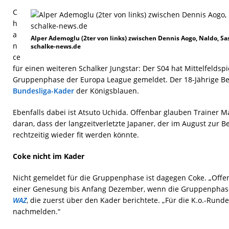
C
h
a
Alper Ademoglu (2ter von links) zwischen Dennis Aogo, Naldo, Sa
n
schalke-news.de
ce
für einen weiteren Schalker Jungstar: Der S04 hat Mittelfeldsp
Gruppenphase der Europa League gemeldet. Der 18-Jährige Belg
Bundesliga-Kader
der Königsblauen.
Ebenfalls dabei ist Atsuto Uchida. Offenbar glauben Trainer 
daran, dass der langzeitverletzte Japaner, der im August zur
rechtzeitig wieder fit werden könnte.
Coke nicht im Kader
Nicht gemeldet für die Gruppenphase ist dagegen Coke. „Offen
einer Genesung bis Anfang Dezember, wenn die Gruppenphase 
WAZ
, die zuerst über den Kader berichtete. „Für die K.o.-Rund
nachmelden.“