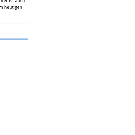
nter ist auch
Am heutigen
]