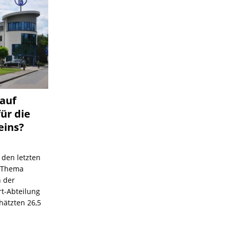
 auf
für die
eins?
 den letzten
s Thema
n der
rt-Abteilung
hätzten 26,5