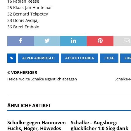
16 Fabian Reese
25 Klaas-Jan Huntelaar
32 Bernard Tekpetey
33 Donis Avdijaj
36 Breel Embolo
ALPER ADEMOGLU
ATSUTO UCHIDA
COKE
EU
VORHERIGER
Heidel wollte Schalke eigentlich absagen
Schalke-
ÄHNLICHE ARTIKEL
Schalke gegen Hannover:
Schalke – Augsburg:
Fuchs, Höger, Höwedes
glücklicher 1:0-Sieg dank