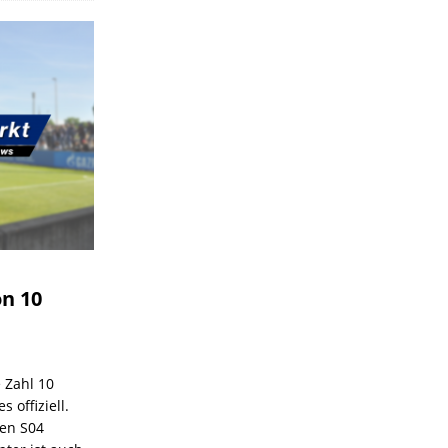
on 10
e Zahl 10
 offiziell.
den S04