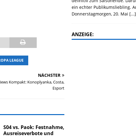
definitiv zum Saisonende. Daru
ein echter Publikumsliebling. 
Donnerstagmorgen, 20. Mai
[...
ANZEIGE:
ROPA LEAGUE
NÄCHSTER
News Kompakt: Konoplyanka, Costa,
Esport
S04 vs. Paok: Festnahme,
Ausreiseverbote und