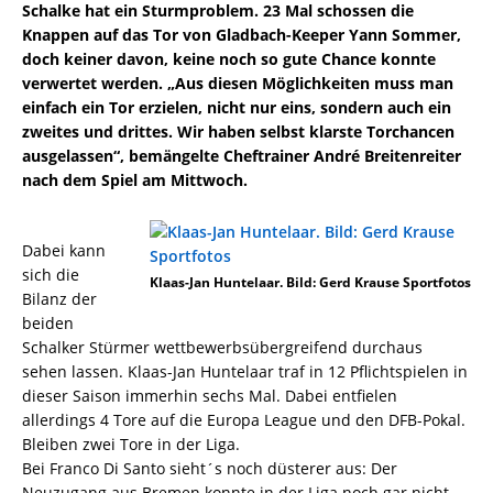
Schalke hat ein Sturmproblem. 23 Mal schossen die
Knappen auf das Tor von Gladbach-Keeper Yann Sommer,
doch keiner davon, keine noch so gute Chance konnte
verwertet werden. „Aus diesen Möglichkeiten muss man
einfach ein Tor erzielen, nicht nur eins, sondern auch ein
zweites und drittes. Wir haben selbst klarste Torchancen
ausgelassen“, bemängelte Cheftrainer André Breitenreiter
nach dem Spiel am Mittwoch.
Dabei kann
sich die
Klaas-Jan Huntelaar. Bild: Gerd Krause Sportfotos
Bilanz der
beiden
Schalker Stürmer wettbewerbsübergreifend durchaus
sehen lassen. Klaas-Jan Huntelaar traf in 12 Pflichtspielen in
dieser Saison immerhin sechs Mal. Dabei entfielen
allerdings 4 Tore auf die Europa League und den DFB-Pokal.
Bleiben zwei Tore in der Liga.
Bei Franco Di Santo sieht´s noch düsterer aus: Der
Neuzugang aus Bremen konnte in der Liga noch gar nicht