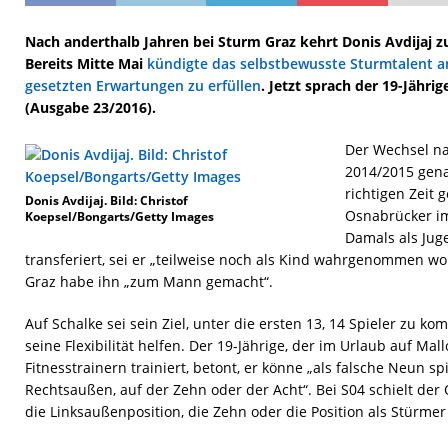
Nach anderthalb Jahren bei Sturm Graz kehrt Donis Avdijaj z
Bereits Mitte Mai
kündigte das selbstbewusste Sturmtalent an,
gesetzten Erwartungen zu erfüllen
. Jetzt sprach der 19-Jährig
(Ausgabe 23/2016).
Der Wechsel na
2014/2015 genau
richtigen Zeit 
Donis Avdijaj. Bild: Christof
Osnabrücker im
Koepsel/Bongarts/Getty Images
Damals als Jug
transferiert, sei er „teilweise noch als Kind wahrgenommen wor
Graz habe ihn „zum Mann gemacht“.
Auf Schalke sei sein Ziel, unter die ersten 13, 14 Spieler zu k
seine Flexibilität helfen. Der 19-Jährige, der im Urlaub auf Mal
Fitnesstrainern trainiert, betont, er könne „als falsche Neun sp
Rechtsaußen, auf der Zehn oder der Acht“. Bei S04 schielt der 
die Linksaußenposition, die Zehn oder die Position als Stürme