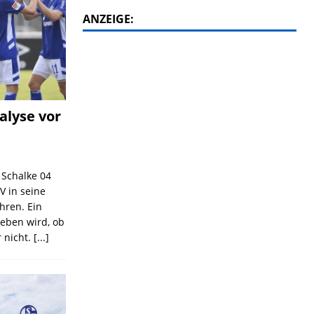
ANZEIGE:
alyse vor
C Schalke 04
V in seine
ahren. Ein
geben wird, ob
 nicht.
[...]