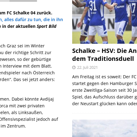
um FC Schalke 04 zurück.
 alles dafür zu tun, die in ihn
e in der aktuellen
Sport Bild
ch Graz sei im Winter
Schalke – HSV: Die An
 der richtige Schritt zur
dem Traditionsduell
gewesen, so der gebürtige
 Interview mit dem Blatt.
22. Juli 2021
endspieler nach Österreich
Am Freitag ist es soweit: Der F
den“. Das sei jetzt anders:
startet gegen den Hamburger S
erste Zweitliga-Saison seit 30 J
Spiel, das Aufschluss darüber 
ommen. Dabei könnte Avdijaj
der Neustart glücken kann oder
lorca mit zwei privaten
ielen, als Linksaußen,
Offensivspezialist jedoch auf
r im Zentrum.