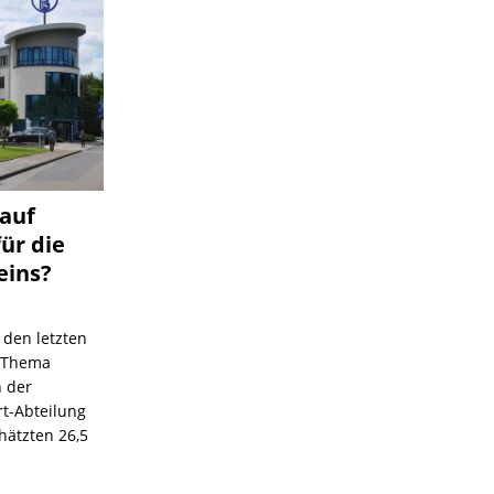
 auf
für die
eins?
 den letzten
s Thema
n der
rt-Abteilung
hätzten 26,5