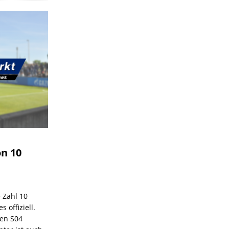
on 10
e Zahl 10
 offiziell.
den S04