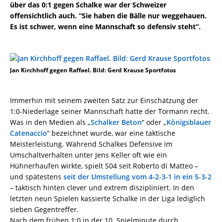
über das 0:1 gegen Schalke war der Schweizer
offensichtlich auch. “Sie haben die Bälle nur weggehauen.
Es ist schwer, wenn eine Mannschaft so defensiv steht”.
Jan Kirchhoff gegen Raffael. Bild: Gerd Krause Sportfotos
Immerhin mit seinem zweiten Satz zur Einschätzung der
1:0-Niederlage seiner Mannschaft hatte der Tormann recht.
Was in den Medien als „
Schalker Beton
“ oder „
Königsblauer
Catenaccio
“ bezeichnet wurde, war eine taktische
Meisterleistung. Während Schalkes Defensive im
Umschaltverhalten unter Jens Keller oft wie ein
Hühnerhaufen wirkte, spielt S04 seit Roberto di Matteo –
und spätestens
seit der Umstellung vom 4-2-3-1 in ein 5-3-2
– taktisch hinten clever und extrem diszipliniert. In den
letzten neun Spielen kassierte Schalke in der Liga lediglich
sieben Gegentreffer.
Nach dem frühen 1:0 in der 10. Spielminute durch