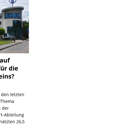
 auf
für die
eins?
 den letzten
s Thema
n der
rt-Abteilung
hätzten 26,5