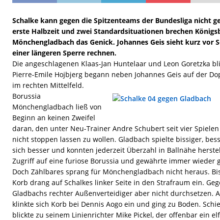
Schalke kann gegen die Spitzenteams der Bundesliga nicht 
erste Halbzeit und zwei Standardsituationen brechen Königs
Mönchengladbach das Genick. Johannes Geis sieht kurz vor S
einer längeren Sperre rechnen.
Die angeschlagenen Klaas-Jan Huntelaar und Leon Goretzka bl
Pierre-Emile Hojbjerg begann neben Johannes Geis auf der Dopp
im rechten Mittelfeld.
Borussia
Mönchengladbach ließ von
Beginn an keinen Zweifel
daran, den unter Neu-Trainer Andre Schubert seit vier Spiel
nicht stoppen lassen zu wollen. Gladbach spielte bissiger, be
sich besser und konnten jederzeit Überzahl in Ballnähe herste
Zugriff auf eine furiose Borussia und gewährte immer wieder
Doch Zählbares sprang für Mönchengladbach nicht heraus. Bis 
Korb drang auf Schalkes linker Seite in den Strafraum ein. Geg
Gladbachs rechter Außenverteidiger aber nicht durchsetzen. Al
klinkte sich Korb bei Dennis Aogo ein und ging zu Boden. Schi
blickte zu seinem Linienrichter Mike Pickel, der offenbar ein 