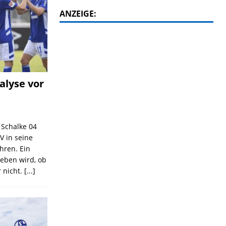
ANZEIGE:
alyse vor
C Schalke 04
V in seine
ahren. Ein
geben wird, ob
 nicht.
[...]