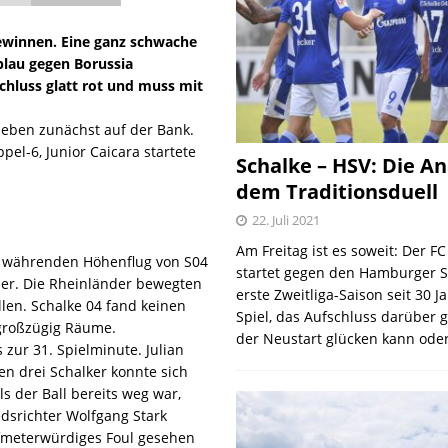
gewinnen. Eine ganz schwache
blau gegen Borussia
chluss glatt rot und muss mit
ieben zunächst auf der Bank.
el-6, Junior Caicara startete
Schalke – HSV: Die An
dem Traditionsduell
22. Juli 2021
Am Freitag ist es soweit: Der F
en währenden Höhenflug von S04
startet gegen den Hamburger S
sser. Die Rheinländer bewegten
erste Zweitliga-Saison seit 30 J
llen. Schalke 04 fand keinen
Spiel, das Aufschluss darüber 
 großzügig Räume.
der Neustart glücken kann oder
zur 31. Spielminute. Julian
en drei Schalker konnte sich
s der Ball bereits weg war,
edsrichter Wolfgang Stark
elfmeterwürdiges Foul gesehen