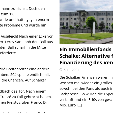
Fährmann zunächst. Doch den
 zum 1:0.
tande und hatte gegen enorm
ßte Probleme und wurde hin
 Ausgleich! Nach einer Ecke von
n. Leroy Sane hob den Ball aus
en Ball scharf in die Mitte
Ein Immobilienfonds
eförderte.
Schalke: Alternative 
Finanzierung des Ver
ré Breitenreiter eine andere
6. Juli 2021
ben. S04 spielte endlich mit.
Die Schalker Finanzen waren in
dicke Chancen. Auf Schalker
Wochen mal wieder ein große
sowohl bei den Fans als auch i
dbach das Tor. Nach einem
Fachpresse. So wurde die ESpo
 Traoré zu Fall gebracht haben,
verkauft und ein Erlös von gesc
nen Freistoß über Franco Di
Mio. Euro
[...]