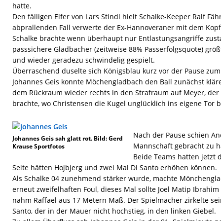
hatte.
Den fälligen Elfer von Lars Stindl hielt Schalke-Keeper Ralf 
abprallenden Fall verwerte der Ex-Hannoveraner mit dem Kopf
Schalke brachte wenn überhaupt nur Entlastungsangriffe zus
passsichere Gladbacher (zeitweise 88% Passerfolgsquote) grö
und wieder geradezu schwindelig gespielt.
Überraschend duselte sich Königsblau kurz vor der Pause zum
Johannes Geis konnte Möchengladbach den Ball zunächst kläre
dem Rückraum wieder rechts in den Strafraum auf Meyer, der d
brachte, wo Christensen die Kugel unglücklich ins eigene Tor b
Nach der Pause schien And
Johannes Geis sah glatt rot. Bild: Gerd
Mannschaft gebracht zu ha
Krause Sportfotos
Beide Teams hatten jetzt 
Seite hätten Hojbjerg und zwei Mal Di Santo erhöhen können.
Als Schalke 04 zunehmend stärker wurde, machte Mönchengla
erneut zweifelhaften Foul, dieses Mal sollte Joel Matip Ibrahim
nahm Raffael aus 17 Metern Maß. Der Spielmacher zirkelte sei
Santo, der in der Mauer nicht hochstieg, in den linken Giebel.