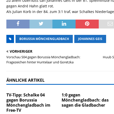
Zu allem Überfluss sah Johannes Geis in der 81. Spielminute 
gegen André Hahn glatt rot.
Als Julian Korb in der 84. zum 3:1 traf, war Schalkes Niederlage
BORUSSIA MÖNCHENGLADBACH
JOHANNES GEIS
VORHERIGER
Vorschau S04 gegen Borussia Mönchengladbach:
Huub S
Fragezeichen hinter Huntelaar und Goretzka
ÄHNLICHE ARTIKEL
TV-Tipp: Schalke 04
1:0 gegen
gegen Borussia
Mönchengladbach: das
Mönchengladbach im
sagen die Gladbacher
Free-TV