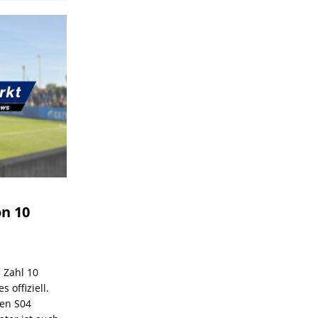
on 10
e Zahl 10
 offiziell.
den S04