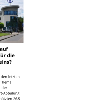
 auf
für die
eins?
 den letzten
s Thema
n der
rt-Abteilung
hätzten 26,5