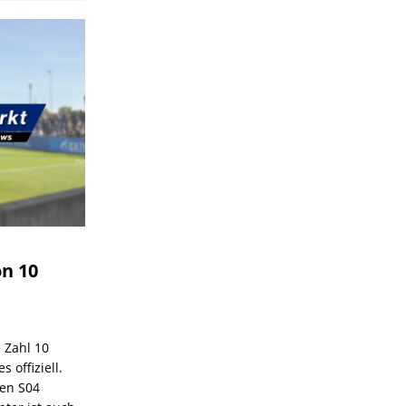
on 10
e Zahl 10
 offiziell.
den S04