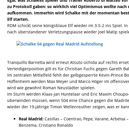
Egal, was Schalkes Spieler und Trainer Roberto di Matteo vo
zu Protokoll gaben: so wirklich viel Optimismus wollte nach 
aufkommen. Immerhin wird Schalke mit der momentan best
Elf starten.
RDM schickt seine königsblaue Elf wieder im 3-5-2 ins Spiel. I
nach überstandener Verletzungspause wieder Joel Matip spiel
Tranquillo Barnetta wird erneut Atsuto Uchida auf rechts erset
Verteidigerposition gilt es für Christian Fuchs gegen Gareth Ba
Im zentralen Mittelfeld fehlt der gelbgesperrte Kevin-Prince B
Hoffenheim werden Max Meyer und Marco Höger im offensiven M
wird wie gewohnt Roman Neustädter spielen.
Im Sturm werden Klaas-Jan Huntelaar und Eric Maxim Choupo-
überwinden müssen, wenn S04 eine Chance gegen die Madrile
wieder der 19-jährige Timon Wellenreuther zeigen, was er kan
Real Madrid:
Casillas – Coentrao, Pepe, Varane, Arbeloa – 
Benzema, Cristiano Ronaldo