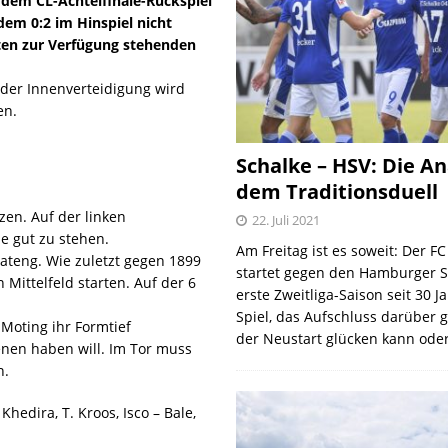
r dem CL-Achtelfinale-Rückspiel
dem 0:2 im Hinspiel nicht
en zur Verfügung stehenden
n der Innenverteidigung wird
en.
Schalke – HSV: Die An
dem Traditionsduell
zen. Auf der linken
22. Juli 2021
le gut zu stehen.
Am Freitag ist es soweit: Der F
oateng. Wie zuletzt gegen 1899
startet gegen den Hamburger S
ittelfeld starten. Auf der 6
erste Zweitliga-Saison seit 30 J
Spiel, das Aufschluss darüber 
Moting ihr Formtief
der Neustart glücken kann oder
nen haben will. Im Tor muss
n.
Khedira, T. Kroos, Isco – Bale,