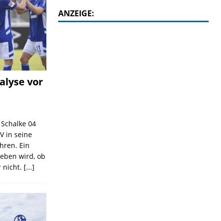
ANZEIGE:
alyse vor
C Schalke 04
V in seine
ahren. Ein
geben wird, ob
 nicht.
[...]