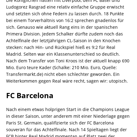
Die Königlichen hatten mit Liverpool, dem FC Basel und
Ludogorez Rasgrad eine relativ einfache Gruppe erwischt
und setzten sich ohne Federn zu lassen durch. 18 Punkte
bei einem Torverhältnis von 16:2 sprechen gnadenlos für
sich. Genauso wie aktuell Rang eins in der spanischen
Primera Division. Jedem Schalker dürfte zudem noch das
Achtelfinale der letztjährigen CL-Saison in den Knochen
stecken: nach Hin- und Rückspiel hieß es 9:2 für Real
Madrid. Selten war ein Klassenunterschied so deutlich.
Nach dem Transfer von Toni Kroos ist der aktuell knapp 690
Mio. Euro teure Kader (Schalke: 210 Mio. Euro, Quelle:
Transfermarkt.de) nicht eben schlechter geworden. Ein
Weiterkommen gegen Real wäre recht, sagen wir: utopisch.
FC Barcelona
Nach einem etwas holprigen Start in die Champions League
in dieser Saison, unter anderem mit einer Niederlage gegen
Paris St. Germain, qualifizierte sich der FC Barcelona
souverän für das Achtelfinale. Nach 14 Spieltagen liegt der
FCB hinter Real Madrid momentan auf Platz zwei der