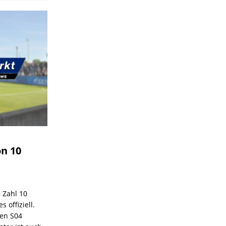
on 10
e Zahl 10
 offiziell.
den S04