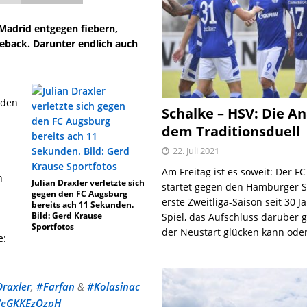
Madrid entgegen fiebern,
meback. Darunter endlich auch
 den
Schalke – HSV: Die An
-
dem Traditionsduell
22. Juli 2021
Am Freitag ist es soweit: Der F
n
Julian Draxler verletzte sich
startet gegen den Hamburger S
gegen den FC Augsburg
erste Zweitliga-Saison seit 30 J
bereits ach 11 Sekunden.
Bild: Gerd Krause
Spiel, das Aufschluss darüber 
Sportfotos
der Neustart glücken kann oder
e:
raxler
,
#Farfan
&
#Kolasinac
m/eGKKEzQzpH