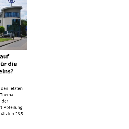
 auf
für die
eins?
 den letzten
s Thema
n der
rt-Abteilung
hätzten 26,5