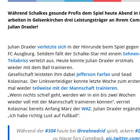
Während Schalkes gesunde Profis dem Spiel heute Abend in 
arbeiten in Gelsenkirchen drei Leistungsträger an ihrem Co
Julian Draxler!
Julian Draxler
verletzte sich
in der Hinrunde beim Spiel gegen
FC Ausgburg. Seitdem fällt der Schalke-Star mit einem
Sehnen
Teilabriss
verletzt aus. Heute konnte Julian Draxler erstmals
wieder mit dem Ball trainieren.
Gesellschaft leisteten ihm dabei
Jefferson Farfan
und Sead
Kolasinac. Der Linksverteidiger konnte letzte Woche zum erste
mal wieder
teilweise mit der Mannschaft trainieren
.
„Wenn nichts schief geht, werden wir in ein bis zwei Wochen
wieder voll mit der Mannschaft trainieren können“, verriet
Kolasinac bereits Anfang März der
WAZ
. Julian Draxler ergänzt
„Ich habe richtig Lust auf Fußball“.
Während der
#S04
heute bei
@realmadrid
spielt, ackern
#D
zu Hause fürs Comeback.
pic.twitter.co