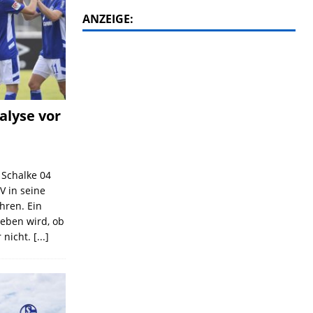
ANZEIGE:
alyse vor
C Schalke 04
V in seine
ahren. Ein
geben wird, ob
 nicht.
[...]