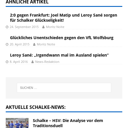
ÄHNLICHE ARTIKEL
2:0 gegen Frankfurt: Joel Matip und Leroy Sané sorgen
für Schalker Glückseligkeit!
24. September 2015
Moritz Nolte
Glückliches Unentschieden gegen den VfL Wolfsburg
20. April 2015
Moritz Nolte
Leroy Sané: „Irgendwann mal im Ausland spielen“
8. April 2016
News-Redaktion
AKTUELLE SCHALKE-NEWS:
Schalke – HSV: Die Analyse vor dem
Traditionsduell