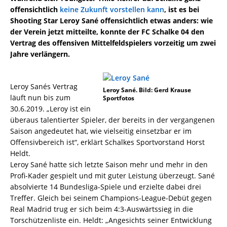
offensichtlich
keine Zukunft vorstellen kann
, ist es bei
Shooting Star Leroy Sané offensichtlich etwas anders: wie
der Verein jetzt mitteilte, konnte der FC Schalke 04 den
Vertrag des offensiven Mittelfeldspielers vorzeitig um zwei
Jahre verlängern.
Leroy Sanés Vertrag
Leroy Sané. Bild: Gerd Krause
läuft nun bis zum
Sportfotos
30.6.2019. „Leroy ist ein
überaus talentierter Spieler, der bereits in der vergangenen
Saison angedeutet hat, wie vielseitig einsetzbar er im
Offensivbereich ist“, erklärt Schalkes Sportvorstand Horst
Heldt.
Leroy Sané hatte sich letzte Saison mehr und mehr in den
Profi-Kader gespielt und mit guter Leistung überzeugt. Sané
absolvierte 14 Bundesliga-Spiele und erzielte dabei drei
Treffer. Gleich bei seinem Champions-League-Debüt gegen
Real Madrid trug er sich beim 4:3-Auswärtssieg in die
Torschützenliste ein. Heldt: „Angesichts seiner Entwicklung