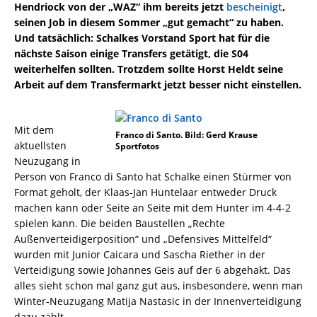
Hendriock von der „WAZ“ ihm bereits jetzt
bescheinigt
,
seinen Job in diesem Sommer „gut gemacht“ zu haben.
Und tatsächlich: Schalkes Vorstand Sport hat für die
nächste Saison einige Transfers getätigt, die S04
weiterhelfen sollten. Trotzdem sollte Horst Heldt seine
Arbeit auf dem Transfermarkt jetzt besser nicht einstellen.
Mit dem
Franco di Santo. Bild: Gerd Krause
aktuellsten
Sportfotos
Neuzugang in
Person von Franco di Santo hat Schalke einen Stürmer von
Format geholt, der Klaas-Jan Huntelaar entweder Druck
machen kann oder Seite an Seite mit dem Hunter im 4-4-2
spielen kann. Die beiden Baustellen „Rechte
Außenverteidigerposition“ und „Defensives Mittelfeld“
wurden mit Junior Caicara und Sascha Riether in der
Verteidigung sowie Johannes Geis auf der 6 abgehakt. Das
alles sieht schon mal ganz gut aus, insbesondere, wenn man
Winter-Neuzugang Matija Nastasic in der Innenverteidigung
dazu zählt.