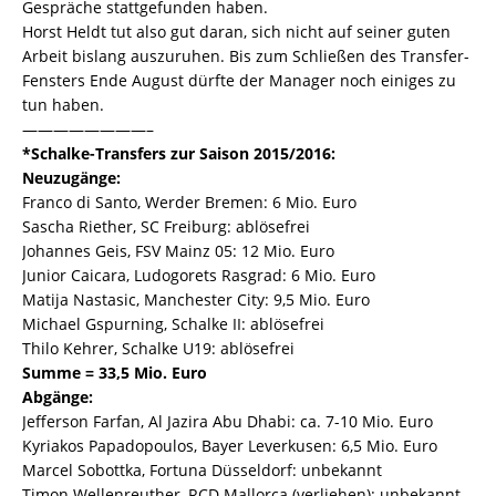
Gespräche stattgefunden haben.
Horst Heldt tut also gut daran, sich nicht auf seiner guten
Arbeit bislang auszuruhen. Bis zum Schließen des Transfer-
Fensters Ende August dürfte der Manager noch einiges zu
tun haben.
————————–
*Schalke-Transfers zur Saison 2015/2016:
Neuzugänge:
Franco di Santo, Werder Bremen: 6 Mio. Euro
Sascha Riether, SC Freiburg: ablösefrei
Johannes Geis, FSV Mainz 05: 12 Mio. Euro
Junior Caicara, Ludogorets Rasgrad: 6 Mio. Euro
Matija Nastasic, Manchester City: 9,5 Mio. Euro
Michael Gspurning, Schalke II: ablösefrei
Thilo Kehrer, Schalke U19: ablösefrei
Summe = 33,5 Mio. Euro
Abgänge:
Jefferson Farfan, Al Jazira Abu Dhabi: ca. 7-10 Mio. Euro
Kyriakos Papadopoulos, Bayer Leverkusen: 6,5 Mio. Euro
Marcel Sobottka, Fortuna Düsseldorf: unbekannt
Timon Wellenreuther, RCD Mallorca (verliehen): unbekannt