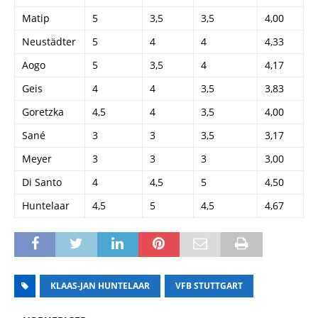
Matip
5
3,5
3,5
4,00
Neustädter
5
4
4
4,33
Aogo
5
3,5
4
4,17
Geis
4
4
3,5
3,83
Goretzka
4,5
4
3,5
4,00
Sané
3
3
3,5
3,17
Meyer
3
3
3
3,00
Di Santo
4
4,5
5
4,50
Huntelaar
4,5
5
4,5
4,67
KLAAS-JAN HUNTELAAR
VFB STUTTGART