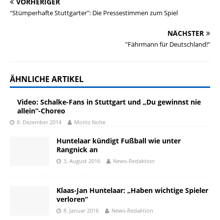
VORHERIGER
"Stümperhafte Stuttgarter": Die Pressestimmen zum Spiel
NÄCHSTER
"Fährmann für Deutschland!"
ÄHNLICHE ARTIKEL
Video: Schalke-Fans in Stuttgart und „Du gewinnst nie
allein“-Choreo
8. Dezember 2014
Moritz Nolte
Huntelaar kündigt Fußball wie unter
Rangnick an
3. August 2016
News-Redaktion
Klaas-Jan Huntelaar: „Haben wichtige Spieler
verloren“
8. Januar 2016
News-Redaktion