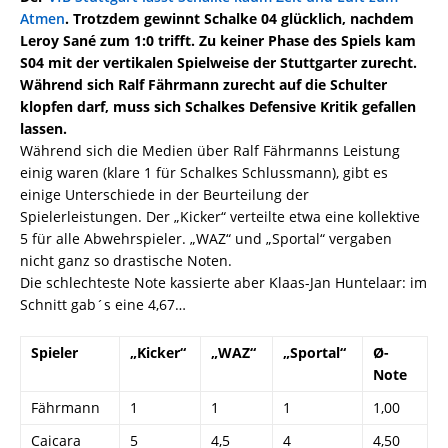
Atmen
. Trotzdem gewinnt Schalke 04 glücklich, nachdem
Leroy Sané zum 1:0 trifft. Zu keiner Phase des Spiels kam
S04 mit der vertikalen Spielweise der Stuttgarter zurecht.
Während sich Ralf Fährmann zurecht auf die Schulter
klopfen darf, muss sich Schalkes Defensive Kritik gefallen
lassen.
Während sich die Medien über Ralf Fährmanns Leistung
einig waren (klare 1 für Schalkes Schlussmann), gibt es
einige Unterschiede in der Beurteilung der
Spielerleistungen. Der „Kicker“ verteilte etwa eine kollektive
5 für alle Abwehrspieler. „WAZ“ und „Sportal“ vergaben
nicht ganz so drastische Noten.
Die schlechteste Note kassierte aber Klaas-Jan Huntelaar: im
Schnitt gab´s eine 4,67…
Spieler
„Kicker“
„WAZ“
„Sportal“
Ø-
Note
Fährmann
1
1
1
1,00
Caicara
5
4,5
4
4,50